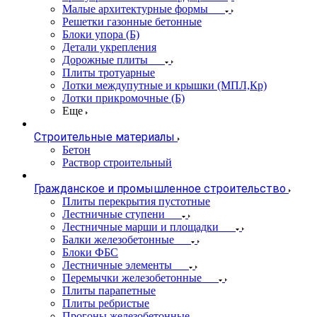
Малые архитектурные формы
Решетки газонные бетонные
Блоки упора (Б)
Детали укрепления
Дорожные плиты
Плиты тротуарные
Лотки междупутные и крышки (МПЛ,Кр)
Лотки прикромочные (Б)
Еще
Строительные материалы
Бетон
Раствор строительный
Гражданское и промышленное строительство
Плиты перекрытия пустотные
Лестничные ступени
Лестничные марши и площадки
Балки железобетонные
Блоки ФБС
Лестничные элементы
Перемычки железобетонные
Плиты парапетные
Плиты ребристые
Прогоны железобетонные