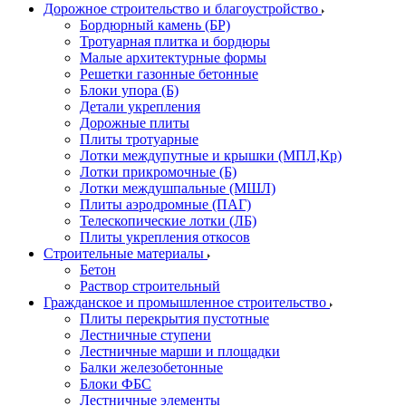
Дорожное строительство и благоустройство
Бордюрный камень (БР)
Тротуарная плитка и бордюры
Малые архитектурные формы
Решетки газонные бетонные
Блоки упора (Б)
Детали укрепления
Дорожные плиты
Плиты тротуарные
Лотки междупутные и крышки (МПЛ,Кр)
Лотки прикромочные (Б)
Лотки междушпальные (МШЛ)
Плиты аэродромные (ПАГ)
Телескопические лотки (ЛБ)
Плиты укрепления откосов
Строительные материалы
Бетон
Раствор строительный
Гражданское и промышленное строительство
Плиты перекрытия пустотные
Лестничные ступени
Лестничные марши и площадки
Балки железобетонные
Блоки ФБС
Лестничные элементы