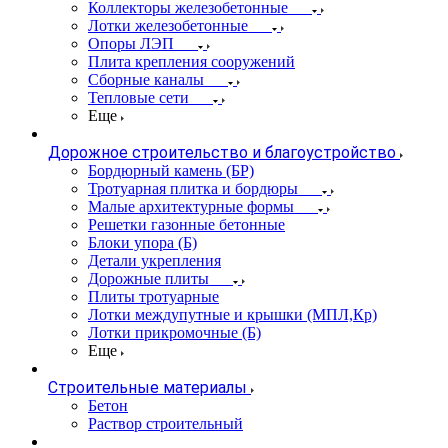
Коллекторы железобетонные
Лотки железобетонные
Опоры ЛЭП
Плита крепления сооружений
Сборные каналы
Тепловые сети
Еще
Дорожное строительство и благоустройство
Бордюрный камень (БР)
Тротуарная плитка и бордюры
Малые архитектурные формы
Решетки газонные бетонные
Блоки упора (Б)
Детали укрепления
Дорожные плиты
Плиты тротуарные
Лотки междупутные и крышки (МПЛ,Кр)
Лотки прикромочные (Б)
Еще
Строительные материалы
Бетон
Раствор строительный