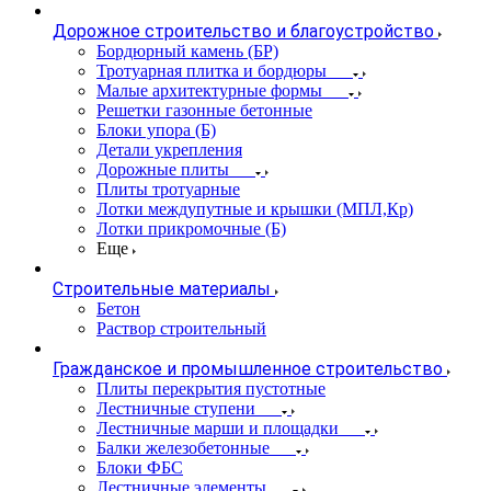
Дорожное строительство и благоустройство
Бордюрный камень (БР)
Тротуарная плитка и бордюры
Малые архитектурные формы
Решетки газонные бетонные
Блоки упора (Б)
Детали укрепления
Дорожные плиты
Плиты тротуарные
Лотки междупутные и крышки (МПЛ,Кр)
Лотки прикромочные (Б)
Еще
Строительные материалы
Бетон
Раствор строительный
Гражданское и промышленное строительство
Плиты перекрытия пустотные
Лестничные ступени
Лестничные марши и площадки
Балки железобетонные
Блоки ФБС
Лестничные элементы