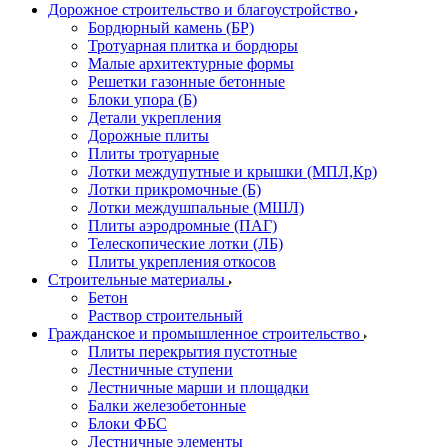
Дорожное строительство и благоустройство
Бордюрный камень (БР)
Тротуарная плитка и бордюры
Малые архитектурные формы
Решетки газонные бетонные
Блоки упора (Б)
Детали укрепления
Дорожные плиты
Плиты тротуарные
Лотки междупутные и крышки (МПЛ,Кр)
Лотки прикромочные (Б)
Лотки междушпальные (МШЛ)
Плиты аэродромные (ПАГ)
Телескопические лотки (ЛБ)
Плиты укрепления откосов
Строительные материалы
Бетон
Раствор строительный
Гражданское и промышленное строительство
Плиты перекрытия пустотные
Лестничные ступени
Лестничные марши и площадки
Балки железобетонные
Блоки ФБС
Лестничные элементы