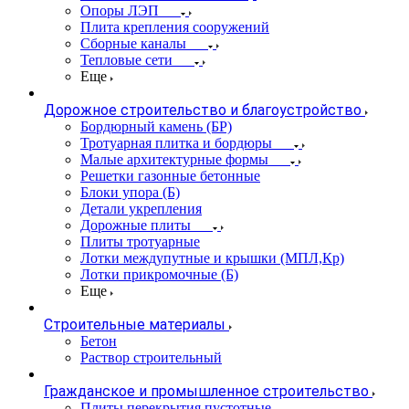
Опоры ЛЭП
Плита крепления сооружений
Сборные каналы
Тепловые сети
Еще
Дорожное строительство и благоустройство
Бордюрный камень (БР)
Тротуарная плитка и бордюры
Малые архитектурные формы
Решетки газонные бетонные
Блоки упора (Б)
Детали укрепления
Дорожные плиты
Плиты тротуарные
Лотки междупутные и крышки (МПЛ,Кр)
Лотки прикромочные (Б)
Еще
Строительные материалы
Бетон
Раствор строительный
Гражданское и промышленное строительство
Плиты перекрытия пустотные