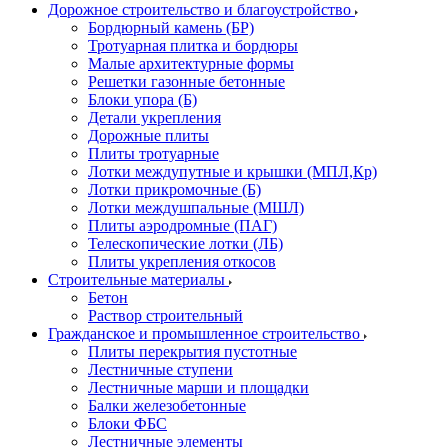
Дорожное строительство и благоустройство
Бордюрный камень (БР)
Тротуарная плитка и бордюры
Малые архитектурные формы
Решетки газонные бетонные
Блоки упора (Б)
Детали укрепления
Дорожные плиты
Плиты тротуарные
Лотки междупутные и крышки (МПЛ,Кр)
Лотки прикромочные (Б)
Лотки междушпальные (МШЛ)
Плиты аэродромные (ПАГ)
Телескопические лотки (ЛБ)
Плиты укрепления откосов
Строительные материалы
Бетон
Раствор строительный
Гражданское и промышленное строительство
Плиты перекрытия пустотные
Лестничные ступени
Лестничные марши и площадки
Балки железобетонные
Блоки ФБС
Лестничные элементы