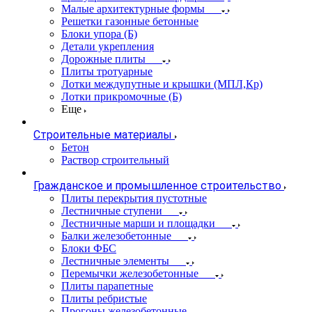
Малые архитектурные формы
Решетки газонные бетонные
Блоки упора (Б)
Детали укрепления
Дорожные плиты
Плиты тротуарные
Лотки междупутные и крышки (МПЛ,Кр)
Лотки прикромочные (Б)
Еще
Строительные материалы
Бетон
Раствор строительный
Гражданское и промышленное строительство
Плиты перекрытия пустотные
Лестничные ступени
Лестничные марши и площадки
Балки железобетонные
Блоки ФБС
Лестничные элементы
Перемычки железобетонные
Плиты парапетные
Плиты ребристые
Прогоны железобетонные