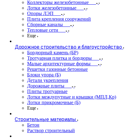
Коллекторы железобетонные
Лотки железобетонные
Опоры ЛЭП
Плита крепления сооружений
Сборные каналы
Тепловые сети
Еще
Дорожное строительство и благоустройство
Бордюрный камень (БР)
Тротуарная плитка и бордюры
Малые архитектурные формы
Решетки газонные бетонные
Блоки упора (Б)
Детали укрепления
Дорожные плиты
Плиты тротуарные
Лотки междупутные и крышки (МПЛ,Кр)
Лотки прикромочные (Б)
Еще
Строительные материалы
Бетон
Раствор строительный