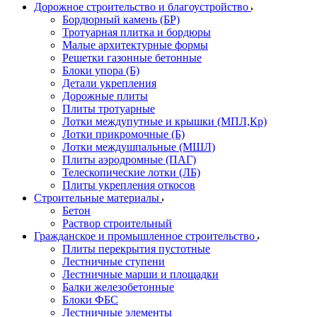
Дорожное строительство и благоустройство
Бордюрный камень (БР)
Тротуарная плитка и бордюры
Малые архитектурные формы
Решетки газонные бетонные
Блоки упора (Б)
Детали укрепления
Дорожные плиты
Плиты тротуарные
Лотки междупутные и крышки (МПЛ,Кр)
Лотки прикромочные (Б)
Лотки междушпальные (МШЛ)
Плиты аэродромные (ПАГ)
Телескопические лотки (ЛБ)
Плиты укрепления откосов
Строительные материалы
Бетон
Раствор строительный
Гражданское и промышленное строительство
Плиты перекрытия пустотные
Лестничные ступени
Лестничные марши и площадки
Балки железобетонные
Блоки ФБС
Лестничные элементы