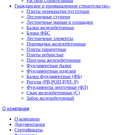
Раствор строительный
Гражданское и промышленное строительство
Плиты перекрытия пустотные
Лестничные ступени
Лестничные марши и площадки
Балки железобетонные
Блоки ФБС
Лестничные элементы
Перемычки железобетонные
Плиты парапетные
Плиты ребристые
Прогоны железобетонные
Фундаментные балки
Фундаментные изделия
Балки фундаментные (ФБ)
Ригели (РВ,РОП,РДП, Р)
Фундаменты ленточные (ФЛ)
Сваи железобетонные (С)
Забор железобетонный
О компании
О компании
Документация
Сертификаты