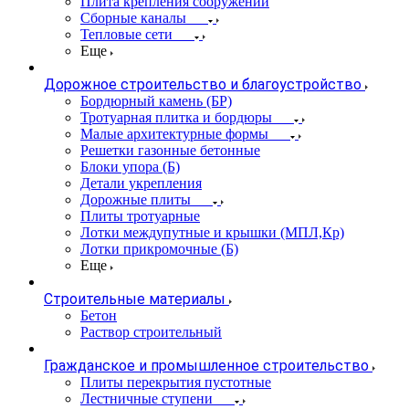
Плита крепления сооружений
Сборные каналы
Тепловые сети
Еще
Дорожное строительство и благоустройство
Бордюрный камень (БР)
Тротуарная плитка и бордюры
Малые архитектурные формы
Решетки газонные бетонные
Блоки упора (Б)
Детали укрепления
Дорожные плиты
Плиты тротуарные
Лотки междупутные и крышки (МПЛ,Кр)
Лотки прикромочные (Б)
Еще
Строительные материалы
Бетон
Раствор строительный
Гражданское и промышленное строительство
Плиты перекрытия пустотные
Лестничные ступени