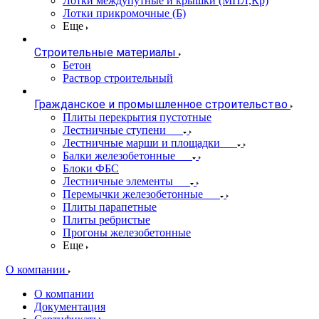
Лотки междупутные и крышки (МПЛ,Кр)
Лотки прикромочные (Б)
Еще
Строительные материалы
Бетон
Раствор строительный
Гражданское и промышленное строительство
Плиты перекрытия пустотные
Лестничные ступени
Лестничные марши и площадки
Балки железобетонные
Блоки ФБС
Лестничные элементы
Перемычки железобетонные
Плиты парапетные
Плиты ребристые
Прогоны железобетонные
Еще
О компании
О компании
Документация