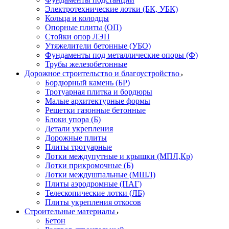
Электротехнические лотки (БК, УБК)
Кольца и колодцы
Опорные плиты (ОП)
Стойки опор ЛЭП
Утяжелители бетонные (УБО)
Фундаменты под металлические опоры (Ф)
Трубы железобетонные
Дорожное строительство и благоустройство
Бордюрный камень (БР)
Тротуарная плитка и бордюры
Малые архитектурные формы
Решетки газонные бетонные
Блоки упора (Б)
Детали укрепления
Дорожные плиты
Плиты тротуарные
Лотки междупутные и крышки (МПЛ,Кр)
Лотки прикромочные (Б)
Лотки междушпальные (МШЛ)
Плиты аэродромные (ПАГ)
Телескопические лотки (ЛБ)
Плиты укрепления откосов
Строительные материалы
Бетон