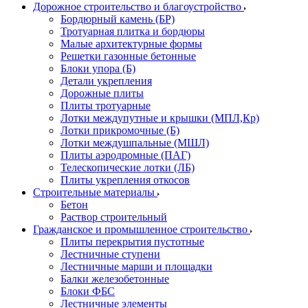
Дорожное строительство и благоустройство
Бордюрный камень (БР)
Тротуарная плитка и бордюры
Малые архитектурные формы
Решетки газонные бетонные
Блоки упора (Б)
Детали укрепления
Дорожные плиты
Плиты тротуарные
Лотки междупутные и крышки (МПЛ,Кр)
Лотки прикромочные (Б)
Лотки междушпальные (МШЛ)
Плиты аэродромные (ПАГ)
Телескопические лотки (ЛБ)
Плиты укрепления откосов
Строительные материалы
Бетон
Раствор строительный
Гражданское и промышленное строительство
Плиты перекрытия пустотные
Лестничные ступени
Лестничные марши и площадки
Балки железобетонные
Блоки ФБС
Лестничные элементы