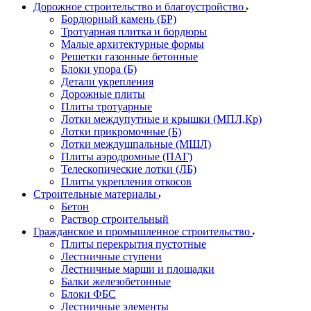
Дорожное строительство и благоустройство
Бордюрный камень (БР)
Тротуарная плитка и бордюры
Малые архитектурные формы
Решетки газонные бетонные
Блоки упора (Б)
Детали укрепления
Дорожные плиты
Плиты тротуарные
Лотки междупутные и крышки (МПЛ,Кр)
Лотки прикромочные (Б)
Лотки междушпальные (МШЛ)
Плиты аэродромные (ПАГ)
Телескопические лотки (ЛБ)
Плиты укрепления откосов
Строительные материалы
Бетон
Раствор строительный
Гражданское и промышленное строительство
Плиты перекрытия пустотные
Лестничные ступени
Лестничные марши и площадки
Балки железобетонные
Блоки ФБС
Лестничные элементы