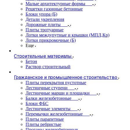
Малые архитектурные формы
Решетки газонные бетонные
Блоки упора (Б)
Детали укрепления
Дорожные плиты
Плиты тротуарные
Лотки междупутные и крышки (МПЛ,Кр)
Лотки прикромочные (Б)
Еще
Строительные материалы
Бетон
Раствор строительный
Гражданское и промышленное строительство
Плиты перекрытия пустотные
Лестничные ступени
Лестничные марши и площадки
Балки железобетонные
Блоки ФБС
Лестничные элементы
Перемычки железобетонные
Плиты парапетные
Плиты ребристые
Прогоны железобетонные