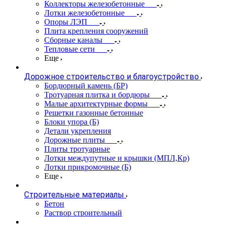
Коллекторы железобетонные
Лотки железобетонные
Опоры ЛЭП
Плита крепления сооружений
Сборные каналы
Тепловые сети
Еще
Дорожное строительство и благоустройство
Бордюрный камень (БР)
Тротуарная плитка и бордюры
Малые архитектурные формы
Решетки газонные бетонные
Блоки упора (Б)
Детали укрепления
Дорожные плиты
Плиты тротуарные
Лотки междупутные и крышки (МПЛ,Кр)
Лотки прикромочные (Б)
Еще
Строительные материалы
Бетон
Раствор строительный