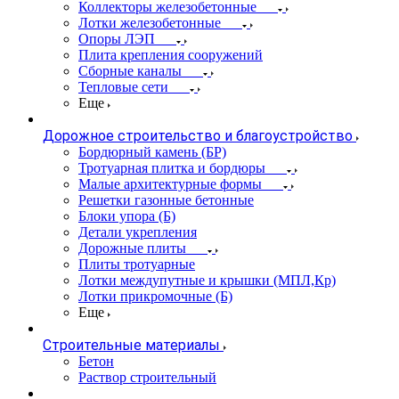
Коллекторы железобетонные
Лотки железобетонные
Опоры ЛЭП
Плита крепления сооружений
Сборные каналы
Тепловые сети
Еще
Дорожное строительство и благоустройство
Бордюрный камень (БР)
Тротуарная плитка и бордюры
Малые архитектурные формы
Решетки газонные бетонные
Блоки упора (Б)
Детали укрепления
Дорожные плиты
Плиты тротуарные
Лотки междупутные и крышки (МПЛ,Кр)
Лотки прикромочные (Б)
Еще
Строительные материалы
Бетон
Раствор строительный