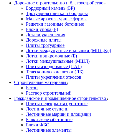
Дорожное строительство и благоустройство
Бордюрный камень (БР)
Тротуарная плитка и бордюры
Малые архитектурные формы
Решетки газонные бетонные
Блоки упора (Б)
Детали укрепления
Дорожные плиты
Плиты тротуарные
Лотки междупутные и крышки (МПЛ,Кр)
Лотки прикромочные (Б)
Лотки междушпальные (МШЛ)
Плиты аэродромные (ПАГ)
Телескопические лотки (ЛБ)
Плиты укрепления откосов
Строительные материалы
Бетон
Раствор строительный
Гражданское и промышленное строительство
Плиты перекрытия пустотные
Лестничные ступени
Лестничные марши и площадки
Балки железобетонные
Блоки ФБС
Лестничные элементы