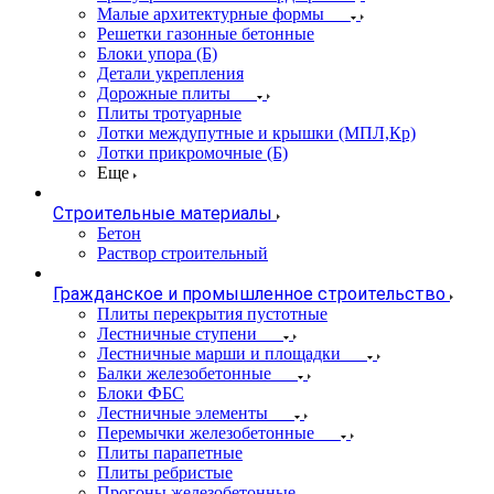
Малые архитектурные формы
Решетки газонные бетонные
Блоки упора (Б)
Детали укрепления
Дорожные плиты
Плиты тротуарные
Лотки междупутные и крышки (МПЛ,Кр)
Лотки прикромочные (Б)
Еще
Строительные материалы
Бетон
Раствор строительный
Гражданское и промышленное строительство
Плиты перекрытия пустотные
Лестничные ступени
Лестничные марши и площадки
Балки железобетонные
Блоки ФБС
Лестничные элементы
Перемычки железобетонные
Плиты парапетные
Плиты ребристые
Прогоны железобетонные