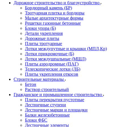
Дорожное строительство и благоустройство
Бордюрный камень (БР)
Тротуарная плитка и бордюры
Малые архитектурные формы
Решетки газонные бетонные
Блоки упора (Б)
Детали укрепления
Дорожные плиты
Плиты тротуарные
Лотки междупутные и крышки (МПЛ,Кр)
Лотки прикромочные (Б)
Лотки междушпальные (МШЛ)
Плиты аэродромные (ПАГ)
Телескопические лотки (ЛБ)
Плиты укрепления откосов
Строительные материалы
Бетон
Раствор строительный
Гражданское и промышленное строительство
Плиты перекрытия пустотные
Лестничные ступени
Лестничные марши и площадки
Балки железобетонные
Блоки ФБС
Лестничные элементы