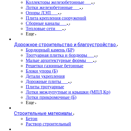
Коллекторы железобетонные
Лотки железобетонные
Опоры ЛЭП
Плита крепления сооружений
Сборные каналы
Тепловые сети
Еще
Дорожное строительство и благоустройство
Бордюрный камень (БР)
Тротуарная плитка и бордюры
Малые архитектурные формы
Решетки газонные бетонные
Блоки упора (Б)
Детали укрепления
Дорожные плиты
Плиты тротуарные
Лотки междупутные и крышки (МПЛ,Кр)
Лотки прикромочные (Б)
Еще
Строительные материалы
Бетон
Раствор строительный