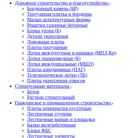
Дорожное строительство и благоустройство
Бордюрный камень (БР)
Тротуарная плитка и бордюры
Малые архитектурные формы
Решетки газонные бетонные
Блоки упора (Б)
Детали укрепления
Дорожные плиты
Плиты тротуарные
Лотки междупутные и крышки (МПЛ,Кр)
Лотки прикромочные (Б)
Лотки междушпальные (МШЛ)
Плиты аэродромные (ПАГ)
Телескопические лотки (ЛБ)
Плиты укрепления откосов
Строительные материалы
Бетон
Раствор строительный
Гражданское и промышленное строительство
Плиты перекрытия пустотные
Лестничные ступени
Лестничные марши и площадки
Балки железобетонные
Блоки ФБС
Лестничные элементы