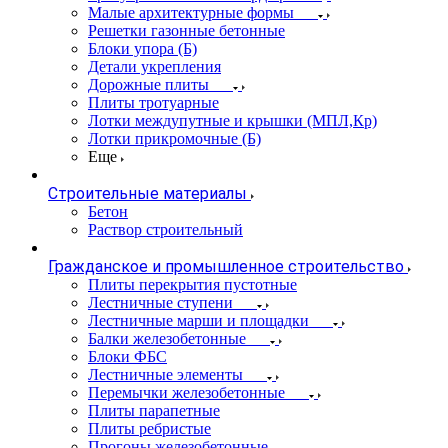
Малые архитектурные формы
Решетки газонные бетонные
Блоки упора (Б)
Детали укрепления
Дорожные плиты
Плиты тротуарные
Лотки междупутные и крышки (МПЛ,Кр)
Лотки прикромочные (Б)
Еще
Строительные материалы
Бетон
Раствор строительный
Гражданское и промышленное строительство
Плиты перекрытия пустотные
Лестничные ступени
Лестничные марши и площадки
Балки железобетонные
Блоки ФБС
Лестничные элементы
Перемычки железобетонные
Плиты парапетные
Плиты ребристые
Прогоны железобетонные