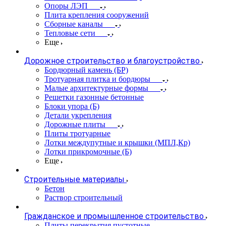
Опоры ЛЭП
Плита крепления сооружений
Сборные каналы
Тепловые сети
Еще
Дорожное строительство и благоустройство
Бордюрный камень (БР)
Тротуарная плитка и бордюры
Малые архитектурные формы
Решетки газонные бетонные
Блоки упора (Б)
Детали укрепления
Дорожные плиты
Плиты тротуарные
Лотки междупутные и крышки (МПЛ,Кр)
Лотки прикромочные (Б)
Еще
Строительные материалы
Бетон
Раствор строительный
Гражданское и промышленное строительство
Плиты перекрытия пустотные