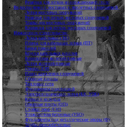
Решётки для лотков из нержавеющей стали
Водоотведение с мостовых и пролетных сооружений
Лотки мостовых сооружений
Решетки для лотков мостовых сооружений
Трапы для мостовых сооружений
Корзинки для лотков мостовых сооружений
Инженерное строительство
Лотки кабельные (ЛК)
Плиты для кабельных лотков (ПТ)
Балки тоннелей
Бруски кабельных каналов
Коллекторы железобетонные
Лотки железобетонные
Опоры ЛЭП
Плита крепления сооружений
Сборные каналы
Тепловые сети
Фундаменты подстанций
Электротехнические лотки (БК, УБК)
Кольца и колодцы
Опорные плиты (ОП)
Стойки опор ЛЭП
Утяжелители бетонные (УБО)
Фундаменты под металлические опоры (Ф)
Трубы железобетонные