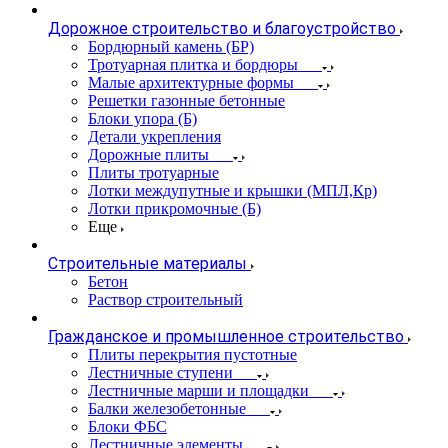
Дорожное строительство и благоустройство
Бордюрный камень (БР)
Тротуарная плитка и бордюры
Малые архитектурные формы
Решетки газонные бетонные
Блоки упора (Б)
Детали укрепления
Дорожные плиты
Плиты тротуарные
Лотки междупутные и крышки (МПЛ,Кр)
Лотки прикромочные (Б)
Еще
Строительные материалы
Бетон
Раствор строительный
Гражданское и промышленное строительство
Плиты перекрытия пустотные
Лестничные ступени
Лестничные марши и площадки
Балки железобетонные
Блоки ФБС
Лестничные элементы