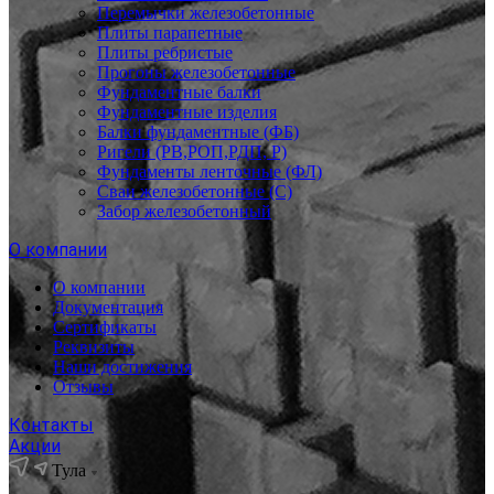
Перемычки железобетонные
Плиты парапетные
Плиты ребристые
Прогоны железобетонные
Фундаментные балки
Фундаментные изделия
Балки фундаментные (ФБ)
Ригели (РВ,РОП,РДП, Р)
Фундаменты ленточные (ФЛ)
Сваи железобетонные (С)
Забор железобетонный
О компании
О компании
Документация
Сертификаты
Реквизиты
Наши достижения
Отзывы
Контакты
Акции
Тула