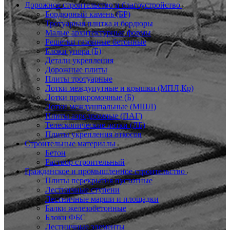
Дорожное строительство и благоустройство
Бордюрный камень (БР)
Тротуарная плитка и бордюры
Малые архитектурные формы
Решетки газонные бетонные
Блоки упора (Б)
Детали укрепления
Дорожные плиты
Плиты тротуарные
Лотки междупутные и крышки (МПЛ,Кр)
Лотки прикромочные (Б)
Лотки междушпальные (МШЛ)
Плиты аэродромные (ПАГ)
Телескопические лотки (ЛБ)
Плиты укрепления откосов
Строительные материалы
Бетон
Раствор строительный
Гражданское и промышленное строительство
Плиты перекрытия пустотные
Лестничные ступени
Лестничные марши и площадки
Балки железобетонные
Блоки ФБС
Лестничные элементы