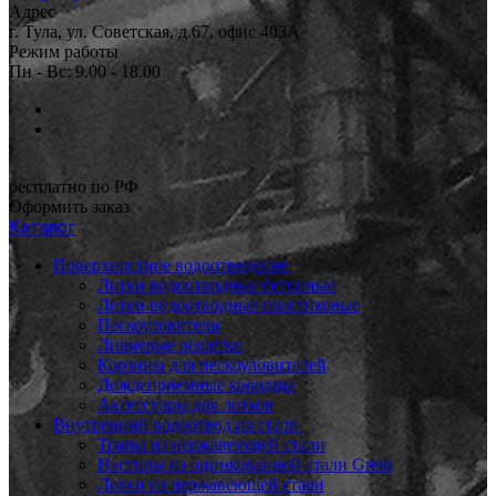
Адрес
г. Тула, ул. Советская, д.67, офис 403А
Режим работы
Пн - Вс: 9.00 - 18.00
бесплатно по РФ
Оформить заказ
Каталог
Поверхностное водоотведение
Лотки водоотводные бетонные
Лотки водоотводные пластиковые
Пескоуловители
Ливневые решетки
Корзины для пескоуловителей
Дождеприемные колодцы
Аксессуары для лотков
Внутренний водоотвод из стали
Трапы из нержавеющей стали
Настилы из оцинкованной стали Grent
Лотки из нержавеющей стали