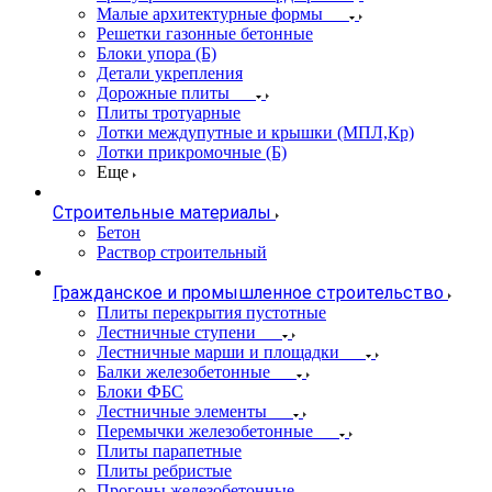
Малые архитектурные формы
Решетки газонные бетонные
Блоки упора (Б)
Детали укрепления
Дорожные плиты
Плиты тротуарные
Лотки междупутные и крышки (МПЛ,Кр)
Лотки прикромочные (Б)
Еще
Строительные материалы
Бетон
Раствор строительный
Гражданское и промышленное строительство
Плиты перекрытия пустотные
Лестничные ступени
Лестничные марши и площадки
Балки железобетонные
Блоки ФБС
Лестничные элементы
Перемычки железобетонные
Плиты парапетные
Плиты ребристые
Прогоны железобетонные