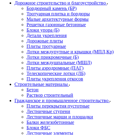
Дорожное строительство и благоустройство
Бордюрный камень (БР)
Тротуарная плитка и бордюры
Малые архитектурные формы
Решетки газонные бетонные
Блоки упора (Б)
Детали укрепления
Дорожные плиты
Плиты тротуарные
Лотки междупутные и крышки (МПЛ,Кр)
Лотки прикромочные (Б)
Лотки междушпальные (МШЛ)
Плиты аэродромные (ПАГ)
Телескопические лотки (ЛБ)
Плиты укрепления откосов
Строительные материалы
Бетон
Раствор строительный
Гражданское и промышленное строительство
Плиты перекрытия пустотные
Лестничные ступени
Лестничные марши и площадки
Балки железобетонные
Блоки ФБС
Лестничные элементы