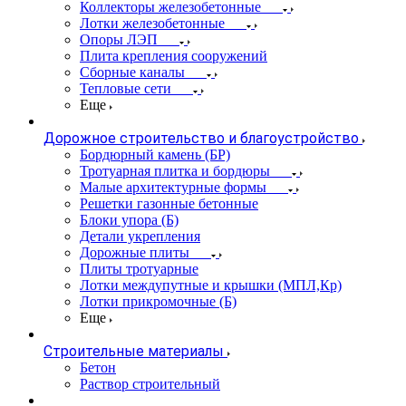
Коллекторы железобетонные
Лотки железобетонные
Опоры ЛЭП
Плита крепления сооружений
Сборные каналы
Тепловые сети
Еще
Дорожное строительство и благоустройство
Бордюрный камень (БР)
Тротуарная плитка и бордюры
Малые архитектурные формы
Решетки газонные бетонные
Блоки упора (Б)
Детали укрепления
Дорожные плиты
Плиты тротуарные
Лотки междупутные и крышки (МПЛ,Кр)
Лотки прикромочные (Б)
Еще
Строительные материалы
Бетон
Раствор строительный