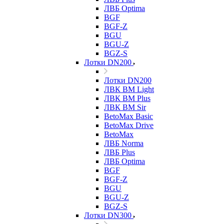
ЛВБ Optima
BGF
BGF-Z
BGU
BGU-Z
BGZ-S
Лотки DN200
Лотки DN200
ЛВК ВМ Light
ЛВК ВМ Plus
ЛВК ВМ Sir
BetoMax Basic
BetoMax Drive
BetoMax
ЛВБ Norma
ЛВБ Plus
ЛВБ Optima
BGF
BGF-Z
BGU
BGU-Z
BGZ-S
Лотки DN300