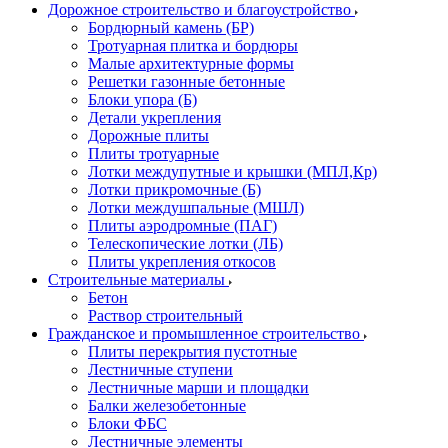
Дорожное строительство и благоустройство
Бордюрный камень (БР)
Тротуарная плитка и бордюры
Малые архитектурные формы
Решетки газонные бетонные
Блоки упора (Б)
Детали укрепления
Дорожные плиты
Плиты тротуарные
Лотки междупутные и крышки (МПЛ,Кр)
Лотки прикромочные (Б)
Лотки междушпальные (МШЛ)
Плиты аэродромные (ПАГ)
Телескопические лотки (ЛБ)
Плиты укрепления откосов
Строительные материалы
Бетон
Раствор строительный
Гражданское и промышленное строительство
Плиты перекрытия пустотные
Лестничные ступени
Лестничные марши и площадки
Балки железобетонные
Блоки ФБС
Лестничные элементы