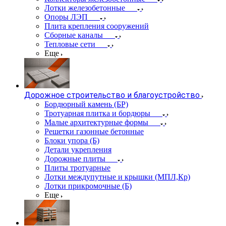
Лотки железобетонные
Опоры ЛЭП
Плита крепления сооружений
Сборные каналы
Тепловые сети
Еще
Дорожное строительство и благоустройство
Бордюрный камень (БР)
Тротуарная плитка и бордюры
Малые архитектурные формы
Решетки газонные бетонные
Блоки упора (Б)
Детали укрепления
Дорожные плиты
Плиты тротуарные
Лотки междупутные и крышки (МПЛ,Кр)
Лотки прикромочные (Б)
Еще