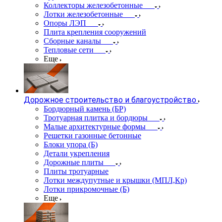
Коллекторы железобетонные
Лотки железобетонные
Опоры ЛЭП
Плита крепления сооружений
Сборные каналы
Тепловые сети
Еще
Дорожное строительство и благоустройство
Бордюрный камень (БР)
Тротуарная плитка и бордюры
Малые архитектурные формы
Решетки газонные бетонные
Блоки упора (Б)
Детали укрепления
Дорожные плиты
Плиты тротуарные
Лотки междупутные и крышки (МПЛ,Кр)
Лотки прикромочные (Б)
Еще