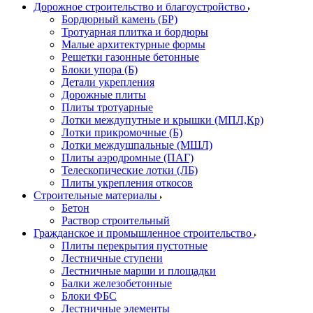
Дорожное строительство и благоустройство
Бордюрный камень (БР)
Тротуарная плитка и бордюры
Малые архитектурные формы
Решетки газонные бетонные
Блоки упора (Б)
Детали укрепления
Дорожные плиты
Плиты тротуарные
Лотки междупутные и крышки (МПЛ,Кр)
Лотки прикромочные (Б)
Лотки междушпальные (МШЛ)
Плиты аэродромные (ПАГ)
Телескопические лотки (ЛБ)
Плиты укрепления откосов
Строительные материалы
Бетон
Раствор строительный
Гражданское и промышленное строительство
Плиты перекрытия пустотные
Лестничные ступени
Лестничные марши и площадки
Балки железобетонные
Блоки ФБС
Лестничные элементы