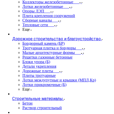
Коллекторы железобетонные
Лотки железобетонные
Опоры ЛЭП
Плита крепления сооружений
Сборные каналы
Тепловые сети
Еще
Дорожное строительство и благоустройство
Бордюрный камень (БР)
Тротуарная плитка и бордюры
Малые архитектурные формы
Решетки газонные бетонные
Блоки упора (Б)
Детали укрепления
Дорожные плиты
Плиты тротуарные
Лотки междупутные и крышки (МПЛ,Кр)
Лотки прикромочные (Б)
Еще
Строительные материалы
Бетон
Раствор строительный