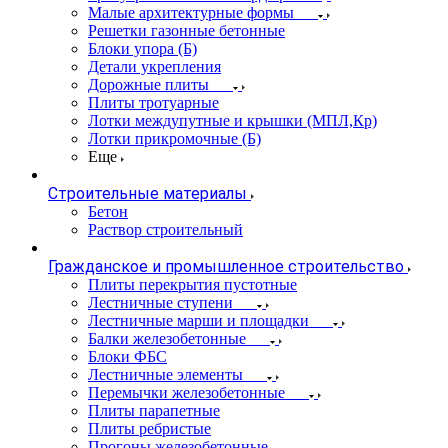
Малые архитектурные формы
Решетки газонные бетонные
Блоки упора (Б)
Детали укрепления
Дорожные плиты
Плиты тротуарные
Лотки междупутные и крышки (МПЛ,Кр)
Лотки прикромочные (Б)
Еще
Строительные материалы
Бетон
Раствор строительный
Гражданское и промышленное строительство
Плиты перекрытия пустотные
Лестничные ступени
Лестничные марши и площадки
Балки железобетонные
Блоки ФБС
Лестничные элементы
Перемычки железобетонные
Плиты парапетные
Плиты ребристые
Прогоны железобетонные