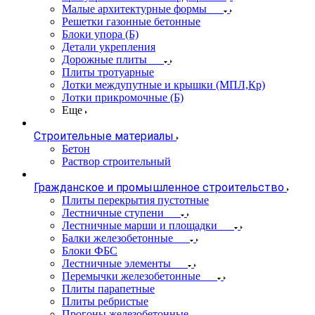
Малые архитектурные формы
Решетки газонные бетонные
Блоки упора (Б)
Детали укрепления
Дорожные плиты
Плиты тротуарные
Лотки междупутные и крышки (МПЛ,Кр)
Лотки прикромочные (Б)
Еще
Строительные материалы
Бетон
Раствор строительный
Гражданское и промышленное строительство
Плиты перекрытия пустотные
Лестничные ступени
Лестничные марши и площадки
Балки железобетонные
Блоки ФБС
Лестничные элементы
Перемычки железобетонные
Плиты парапетные
Плиты ребристые
Прогоны железобетонные