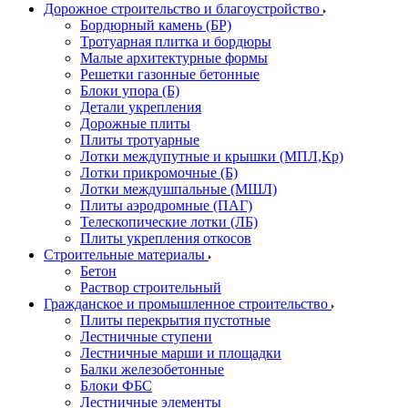
Дорожное строительство и благоустройство
Бордюрный камень (БР)
Тротуарная плитка и бордюры
Малые архитектурные формы
Решетки газонные бетонные
Блоки упора (Б)
Детали укрепления
Дорожные плиты
Плиты тротуарные
Лотки междупутные и крышки (МПЛ,Кр)
Лотки прикромочные (Б)
Лотки междушпальные (МШЛ)
Плиты аэродромные (ПАГ)
Телескопические лотки (ЛБ)
Плиты укрепления откосов
Строительные материалы
Бетон
Раствор строительный
Гражданское и промышленное строительство
Плиты перекрытия пустотные
Лестничные ступени
Лестничные марши и площадки
Балки железобетонные
Блоки ФБС
Лестничные элементы