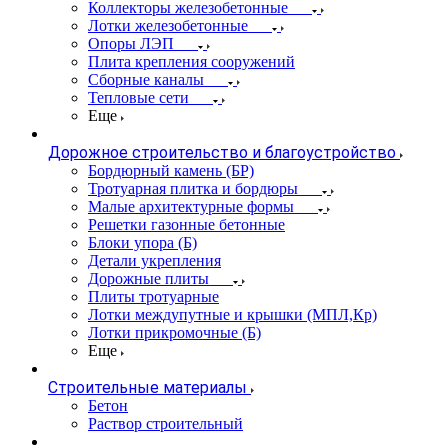
Коллекторы железобетонные
Лотки железобетонные
Опоры ЛЭП
Плита крепления сооружений
Сборные каналы
Тепловые сети
Еще
Дорожное строительство и благоустройство
Бордюрный камень (БР)
Тротуарная плитка и бордюры
Малые архитектурные формы
Решетки газонные бетонные
Блоки упора (Б)
Детали укрепления
Дорожные плиты
Плиты тротуарные
Лотки междупутные и крышки (МПЛ,Кр)
Лотки прикромочные (Б)
Еще
Строительные материалы
Бетон
Раствор строительный