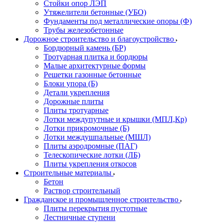
Стойки опор ЛЭП
Утяжелители бетонные (УБО)
Фундаменты под металлические опоры (Ф)
Трубы железобетонные
Дорожное строительство и благоустройство
Бордюрный камень (БР)
Тротуарная плитка и бордюры
Малые архитектурные формы
Решетки газонные бетонные
Блоки упора (Б)
Детали укрепления
Дорожные плиты
Плиты тротуарные
Лотки междупутные и крышки (МПЛ,Кр)
Лотки прикромочные (Б)
Лотки междушпальные (МШЛ)
Плиты аэродромные (ПАГ)
Телескопические лотки (ЛБ)
Плиты укрепления откосов
Строительные материалы
Бетон
Раствор строительный
Гражданское и промышленное строительство
Плиты перекрытия пустотные
Лестничные ступени