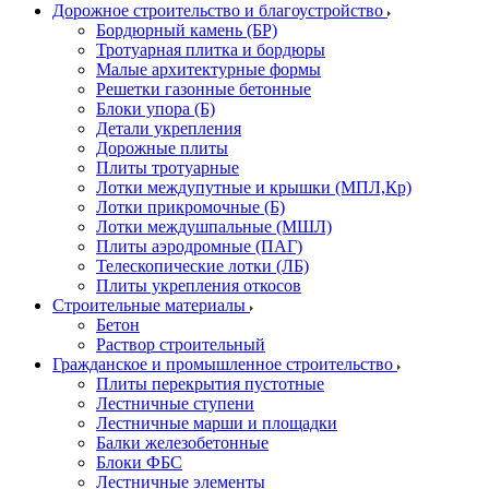
Дорожное строительство и благоустройство
Бордюрный камень (БР)
Тротуарная плитка и бордюры
Малые архитектурные формы
Решетки газонные бетонные
Блоки упора (Б)
Детали укрепления
Дорожные плиты
Плиты тротуарные
Лотки междупутные и крышки (МПЛ,Кр)
Лотки прикромочные (Б)
Лотки междушпальные (МШЛ)
Плиты аэродромные (ПАГ)
Телескопические лотки (ЛБ)
Плиты укрепления откосов
Строительные материалы
Бетон
Раствор строительный
Гражданское и промышленное строительство
Плиты перекрытия пустотные
Лестничные ступени
Лестничные марши и площадки
Балки железобетонные
Блоки ФБС
Лестничные элементы