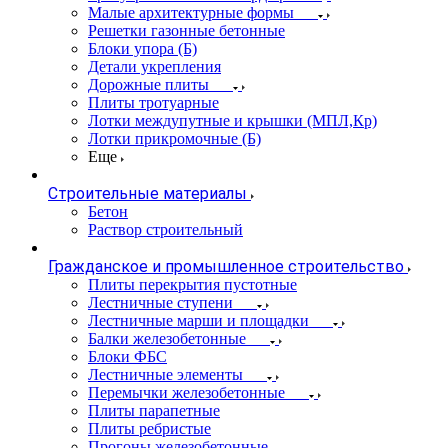
Малые архитектурные формы
Решетки газонные бетонные
Блоки упора (Б)
Детали укрепления
Дорожные плиты
Плиты тротуарные
Лотки междупутные и крышки (МПЛ,Кр)
Лотки прикромочные (Б)
Еще
Строительные материалы
Бетон
Раствор строительный
Гражданское и промышленное строительство
Плиты перекрытия пустотные
Лестничные ступени
Лестничные марши и площадки
Балки железобетонные
Блоки ФБС
Лестничные элементы
Перемычки железобетонные
Плиты парапетные
Плиты ребристые
Прогоны железобетонные