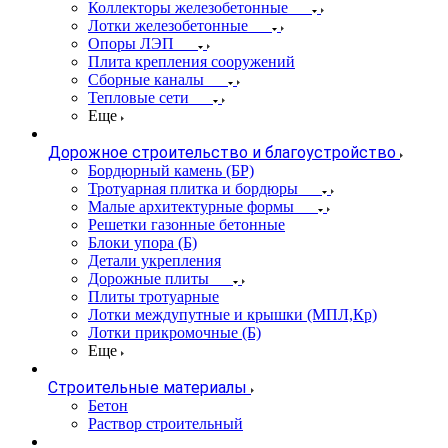
Коллекторы железобетонные
Лотки железобетонные
Опоры ЛЭП
Плита крепления сооружений
Сборные каналы
Тепловые сети
Еще
Дорожное строительство и благоустройство
Бордюрный камень (БР)
Тротуарная плитка и бордюры
Малые архитектурные формы
Решетки газонные бетонные
Блоки упора (Б)
Детали укрепления
Дорожные плиты
Плиты тротуарные
Лотки междупутные и крышки (МПЛ,Кр)
Лотки прикромочные (Б)
Еще
Строительные материалы
Бетон
Раствор строительный