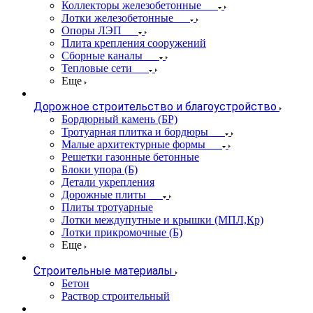
Коллекторы железобетонные
Лотки железобетонные
Опоры ЛЭП
Плита крепления сооружений
Сборные каналы
Тепловые сети
Еще
Дорожное строительство и благоустройство
Бордюрный камень (БР)
Тротуарная плитка и бордюры
Малые архитектурные формы
Решетки газонные бетонные
Блоки упора (Б)
Детали укрепления
Дорожные плиты
Плиты тротуарные
Лотки междупутные и крышки (МПЛ,Кр)
Лотки прикромочные (Б)
Еще
Строительные материалы
Бетон
Раствор строительный