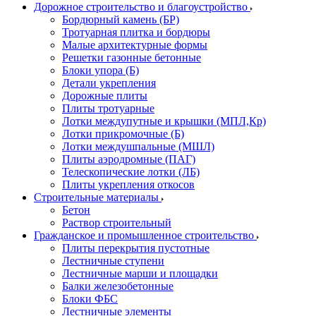
Дорожное строительство и благоустройство
Бордюрный камень (БР)
Тротуарная плитка и бордюры
Малые архитектурные формы
Решетки газонные бетонные
Блоки упора (Б)
Детали укрепления
Дорожные плиты
Плиты тротуарные
Лотки междупутные и крышки (МПЛ,Кр)
Лотки прикромочные (Б)
Лотки междушпальные (МШЛ)
Плиты аэродромные (ПАГ)
Телескопические лотки (ЛБ)
Плиты укрепления откосов
Строительные материалы
Бетон
Раствор строительный
Гражданское и промышленное строительство
Плиты перекрытия пустотные
Лестничные ступени
Лестничные марши и площадки
Балки железобетонные
Блоки ФБС
Лестничные элементы