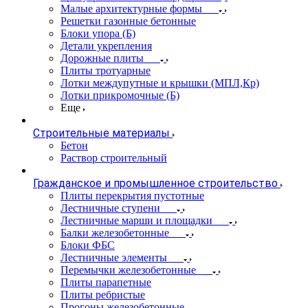
Малые архитектурные формы
Решетки газонные бетонные
Блоки упора (Б)
Детали укрепления
Дорожные плиты
Плиты тротуарные
Лотки междупутные и крышки (МПЛ,Кр)
Лотки прикромочные (Б)
Еще
Строительные материалы
Бетон
Раствор строительный
Гражданское и промышленное строительство
Плиты перекрытия пустотные
Лестничные ступени
Лестничные марши и площадки
Балки железобетонные
Блоки ФБС
Лестничные элементы
Перемычки железобетонные
Плиты парапетные
Плиты ребристые
Прогоны железобетонные