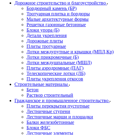
Дорожное строительство и благоустройство
Бордюрный камень (БР)
Тротуарная плитка и бордюры
Малые архитектурные формы
Решетки газонные бетонные
Блоки упора (Б)
Детали укрепления
Дорожные плиты
Плиты тротуарные
Лотки междупутные и крышки (МПЛ,Кр)
Лотки прикромочные (Б)
Лотки междушпальные (МШЛ)
Плиты аэродромные (ПАГ)
Телескопические лотки (ЛБ)
Плиты укрепления откосов
Строительные материалы
Бетон
Раствор строительный
Гражданское и промышленное строительство
Плиты перекрытия пустотные
Лестничные ступени
Лестничные марши и площадки
Балки железобетонные
Блоки ФБС
Лестничные элементы