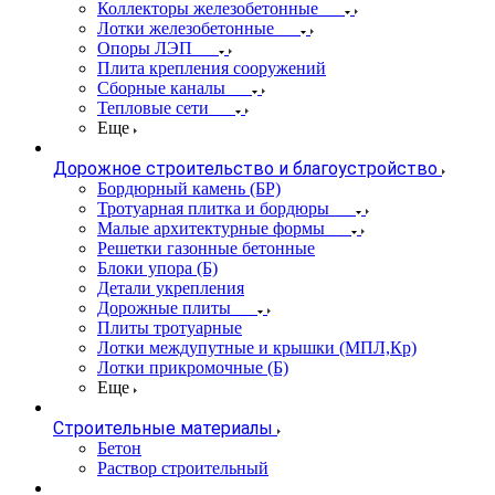
Коллекторы железобетонные
Лотки железобетонные
Опоры ЛЭП
Плита крепления сооружений
Сборные каналы
Тепловые сети
Еще
Дорожное строительство и благоустройство
Бордюрный камень (БР)
Тротуарная плитка и бордюры
Малые архитектурные формы
Решетки газонные бетонные
Блоки упора (Б)
Детали укрепления
Дорожные плиты
Плиты тротуарные
Лотки междупутные и крышки (МПЛ,Кр)
Лотки прикромочные (Б)
Еще
Строительные материалы
Бетон
Раствор строительный