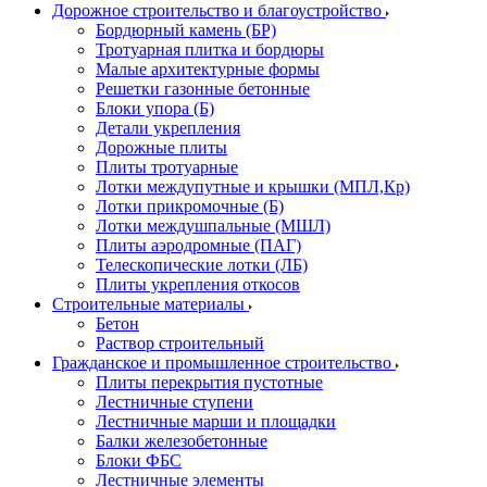
Дорожное строительство и благоустройство
Бордюрный камень (БР)
Тротуарная плитка и бордюры
Малые архитектурные формы
Решетки газонные бетонные
Блоки упора (Б)
Детали укрепления
Дорожные плиты
Плиты тротуарные
Лотки междупутные и крышки (МПЛ,Кр)
Лотки прикромочные (Б)
Лотки междушпальные (МШЛ)
Плиты аэродромные (ПАГ)
Телескопические лотки (ЛБ)
Плиты укрепления откосов
Строительные материалы
Бетон
Раствор строительный
Гражданское и промышленное строительство
Плиты перекрытия пустотные
Лестничные ступени
Лестничные марши и площадки
Балки железобетонные
Блоки ФБС
Лестничные элементы