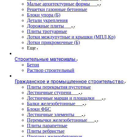
Малые архитектурные формы
Решетки газонные бетонные
Блоки упора (Б)
Детали укрепления
Дорожные плиты
Плиты тротуарные
Лотки междупутные и крышки (МПЛ,Кр)
Лотки прикромочные (Б)
Еще
Строительные материалы
Бетон
Раствор строительный
Гражданское и промышленное строительство
Плиты перекрытия пустотные
Лестничные ступени
Лестничные марши и площадки
Балки железобетонные
Блоки ФБС
Лестничные элементы
Перемычки железобетонные
Плиты парапетные
Плиты ребристые
Прогоны железобетонные