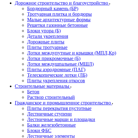
Дорожное строительство и благоустройство
Бордюрный камень (БР)
Тротуарная плитка и бордюры
Малые архитектурные формы
Решетки газонные бетонные
Блоки упора (Б)
Детали укрепления
Дорожные плиты
Плиты тротуарные
Лотки междупутные и крышки (МПЛ,Кр)
Лотки прикромочные (Б)
Лотки междушпальные (МШЛ)
Плиты аэродромные (ПАГ)
Телескопические лотки (ЛБ)
Плиты укрепления откосов
Строительные материалы
Бетон
Раствор строительный
Гражданское и промышленное строительство
Плиты перекрытия пустотные
Лестничные ступени
Лестничные марши и площадки
Балки железобетонные
Блоки ФБС
Лестничные элементы