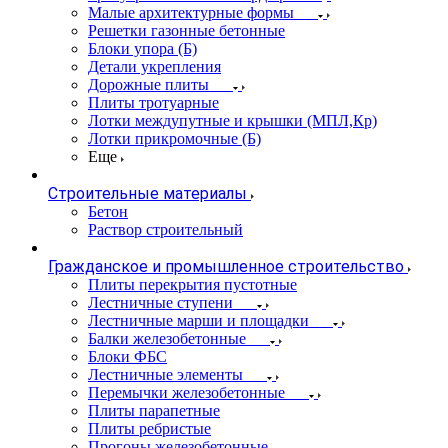
Малые архитектурные формы
Решетки газонные бетонные
Блоки упора (Б)
Детали укрепления
Дорожные плиты
Плиты тротуарные
Лотки междупутные и крышки (МПЛ,Кр)
Лотки прикромочные (Б)
Еще
Строительные материалы
Бетон
Раствор строительный
Гражданское и промышленное строительство
Плиты перекрытия пустотные
Лестничные ступени
Лестничные марши и площадки
Балки железобетонные
Блоки ФБС
Лестничные элементы
Перемычки железобетонные
Плиты парапетные
Плиты ребристые
Прогоны железобетонные