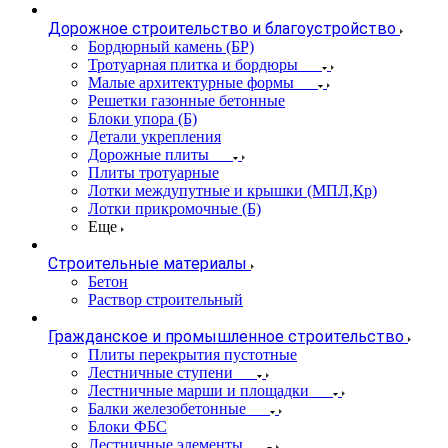
Дорожное строительство и благоустройство
Бордюрный камень (БР)
Тротуарная плитка и бордюры
Малые архитектурные формы
Решетки газонные бетонные
Блоки упора (Б)
Детали укрепления
Дорожные плиты
Плиты тротуарные
Лотки междупутные и крышки (МПЛ,Кр)
Лотки прикромочные (Б)
Еще
Строительные материалы
Бетон
Раствор строительный
Гражданское и промышленное строительство
Плиты перекрытия пустотные
Лестничные ступени
Лестничные марши и площадки
Балки железобетонные
Блоки ФБС
Лестничные элементы