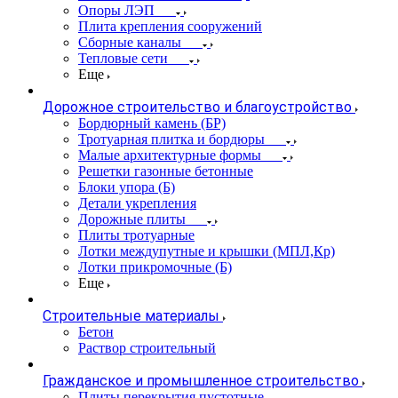
Опоры ЛЭП
Плита крепления сооружений
Сборные каналы
Тепловые сети
Еще
Дорожное строительство и благоустройство
Бордюрный камень (БР)
Тротуарная плитка и бордюры
Малые архитектурные формы
Решетки газонные бетонные
Блоки упора (Б)
Детали укрепления
Дорожные плиты
Плиты тротуарные
Лотки междупутные и крышки (МПЛ,Кр)
Лотки прикромочные (Б)
Еще
Строительные материалы
Бетон
Раствор строительный
Гражданское и промышленное строительство
Плиты перекрытия пустотные