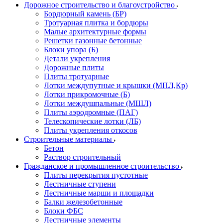
Дорожное строительство и благоустройство
Бордюрный камень (БР)
Тротуарная плитка и бордюры
Малые архитектурные формы
Решетки газонные бетонные
Блоки упора (Б)
Детали укрепления
Дорожные плиты
Плиты тротуарные
Лотки междупутные и крышки (МПЛ,Кр)
Лотки прикромочные (Б)
Лотки междушпальные (МШЛ)
Плиты аэродромные (ПАГ)
Телескопические лотки (ЛБ)
Плиты укрепления откосов
Строительные материалы
Бетон
Раствор строительный
Гражданское и промышленное строительство
Плиты перекрытия пустотные
Лестничные ступени
Лестничные марши и площадки
Балки железобетонные
Блоки ФБС
Лестничные элементы