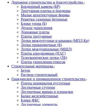
Дорожное строительство и благоустройство
Бордюрный камень (БР)
Тротуарная плитка и бордюры
Малые архитектурные формы
Решетки газонные бетонные
Блоки упора (Б)
Детали укрепления
Дорожные плиты
Плиты тротуарные
Лотки междупутные и крышки (МПЛ,Кр)
Лотки прикромочные (Б)
Лотки междушпальные (МШЛ)
Плиты аэродромные (ПАГ)
Телескопические лотки (ЛБ)
Плиты укрепления откосов
Строительные материалы
Бетон
Раствор строительный
Гражданское и промышленное строительство
Плиты перекрытия пустотные
Лестничные ступени
Лестничные марши и площадки
Балки железобетонные
Блоки ФБС
Лестничные элементы