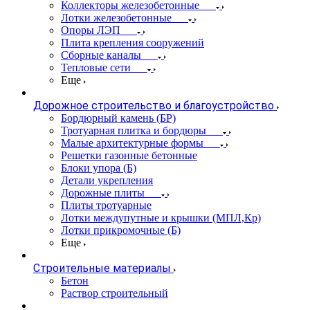
Коллекторы железобетонные
Лотки железобетонные
Опоры ЛЭП
Плита крепления сооружений
Сборные каналы
Тепловые сети
Еще
Дорожное строительство и благоустройство
Бордюрный камень (БР)
Тротуарная плитка и бордюры
Малые архитектурные формы
Решетки газонные бетонные
Блоки упора (Б)
Детали укрепления
Дорожные плиты
Плиты тротуарные
Лотки междупутные и крышки (МПЛ,Кр)
Лотки прикромочные (Б)
Еще
Строительные материалы
Бетон
Раствор строительный