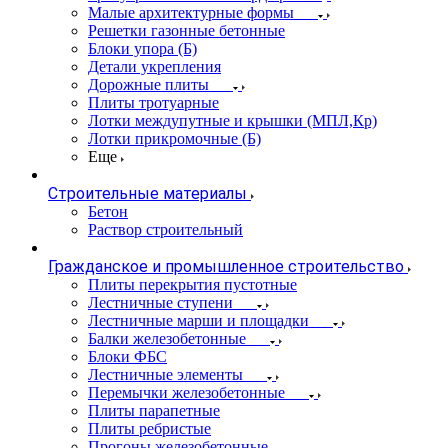
Малые архитектурные формы
Решетки газонные бетонные
Блоки упора (Б)
Детали укрепления
Дорожные плиты
Плиты тротуарные
Лотки междупутные и крышки (МПЛ,Кр)
Лотки прикромочные (Б)
Еще
Строительные материалы
Бетон
Раствор строительный
Гражданское и промышленное строительство
Плиты перекрытия пустотные
Лестничные ступени
Лестничные марши и площадки
Балки железобетонные
Блоки ФБС
Лестничные элементы
Перемычки железобетонные
Плиты парапетные
Плиты ребристые
Прогоны железобетонные