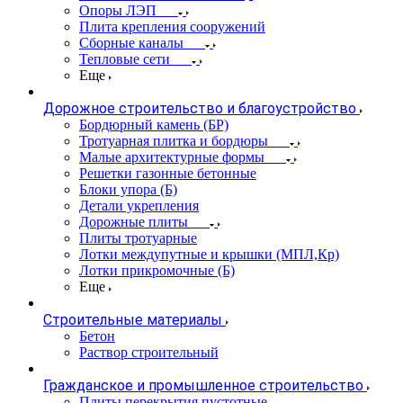
Опоры ЛЭП
Плита крепления сооружений
Сборные каналы
Тепловые сети
Еще
Дорожное строительство и благоустройство
Бордюрный камень (БР)
Тротуарная плитка и бордюры
Малые архитектурные формы
Решетки газонные бетонные
Блоки упора (Б)
Детали укрепления
Дорожные плиты
Плиты тротуарные
Лотки междупутные и крышки (МПЛ,Кр)
Лотки прикромочные (Б)
Еще
Строительные материалы
Бетон
Раствор строительный
Гражданское и промышленное строительство
Плиты перекрытия пустотные