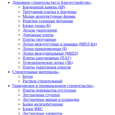
Дорожное строительство и благоустройство
Бордюрный камень (БР)
Тротуарная плитка и бордюры
Малые архитектурные формы
Решетки газонные бетонные
Блоки упора (Б)
Детали укрепления
Дорожные плиты
Плиты тротуарные
Лотки междупутные и крышки (МПЛ,Кр)
Лотки прикромочные (Б)
Лотки междушпальные (МШЛ)
Плиты аэродромные (ПАГ)
Телескопические лотки (ЛБ)
Плиты укрепления откосов
Строительные материалы
Бетон
Раствор строительный
Гражданское и промышленное строительство
Плиты перекрытия пустотные
Лестничные ступени
Лестничные марши и площадки
Балки железобетонные
Блоки ФБС
Лестничные элементы