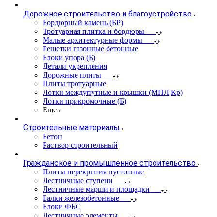
Дорожное строительство и благоустройство
Бордюрный камень (БР)
Тротуарная плитка и бордюры
Малые архитектурные формы
Решетки газонные бетонные
Блоки упора (Б)
Детали укрепления
Дорожные плиты
Плиты тротуарные
Лотки междупутные и крышки (МПЛ,Кр)
Лотки прикромочные (Б)
Еще
Строительные материалы
Бетон
Раствор строительный
Гражданское и промышленное строительство
Плиты перекрытия пустотные
Лестничные ступени
Лестничные марши и площадки
Балки железобетонные
Блоки ФБС
Лестничные элементы