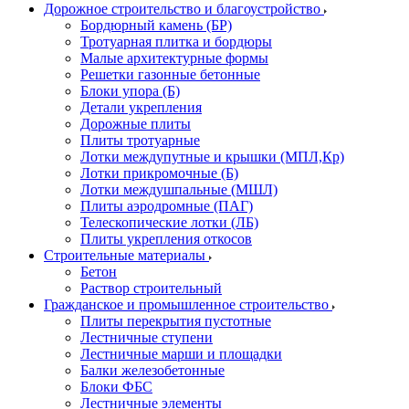
Дорожное строительство и благоустройство
Бордюрный камень (БР)
Тротуарная плитка и бордюры
Малые архитектурные формы
Решетки газонные бетонные
Блоки упора (Б)
Детали укрепления
Дорожные плиты
Плиты тротуарные
Лотки междупутные и крышки (МПЛ,Кр)
Лотки прикромочные (Б)
Лотки междушпальные (МШЛ)
Плиты аэродромные (ПАГ)
Телескопические лотки (ЛБ)
Плиты укрепления откосов
Строительные материалы
Бетон
Раствор строительный
Гражданское и промышленное строительство
Плиты перекрытия пустотные
Лестничные ступени
Лестничные марши и площадки
Балки железобетонные
Блоки ФБС
Лестничные элементы