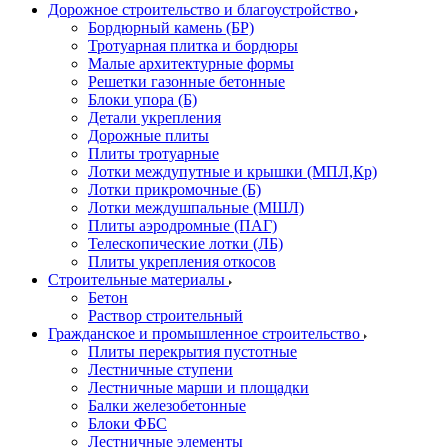
Дорожное строительство и благоустройство
Бордюрный камень (БР)
Тротуарная плитка и бордюры
Малые архитектурные формы
Решетки газонные бетонные
Блоки упора (Б)
Детали укрепления
Дорожные плиты
Плиты тротуарные
Лотки междупутные и крышки (МПЛ,Кр)
Лотки прикромочные (Б)
Лотки междушпальные (МШЛ)
Плиты аэродромные (ПАГ)
Телескопические лотки (ЛБ)
Плиты укрепления откосов
Строительные материалы
Бетон
Раствор строительный
Гражданское и промышленное строительство
Плиты перекрытия пустотные
Лестничные ступени
Лестничные марши и площадки
Балки железобетонные
Блоки ФБС
Лестничные элементы