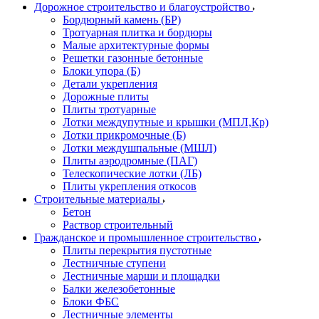
Дорожное строительство и благоустройство
Бордюрный камень (БР)
Тротуарная плитка и бордюры
Малые архитектурные формы
Решетки газонные бетонные
Блоки упора (Б)
Детали укрепления
Дорожные плиты
Плиты тротуарные
Лотки междупутные и крышки (МПЛ,Кр)
Лотки прикромочные (Б)
Лотки междушпальные (МШЛ)
Плиты аэродромные (ПАГ)
Телескопические лотки (ЛБ)
Плиты укрепления откосов
Строительные материалы
Бетон
Раствор строительный
Гражданское и промышленное строительство
Плиты перекрытия пустотные
Лестничные ступени
Лестничные марши и площадки
Балки железобетонные
Блоки ФБС
Лестничные элементы