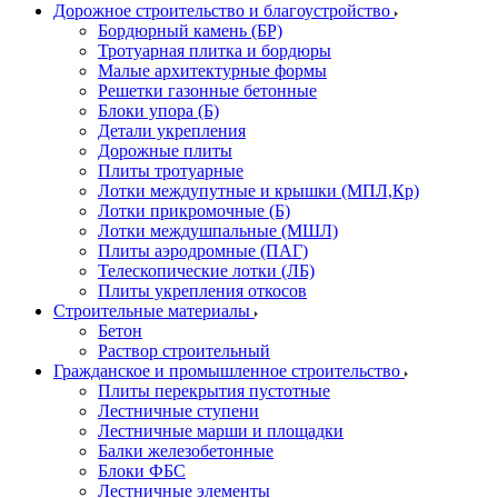
Дорожное строительство и благоустройство
Бордюрный камень (БР)
Тротуарная плитка и бордюры
Малые архитектурные формы
Решетки газонные бетонные
Блоки упора (Б)
Детали укрепления
Дорожные плиты
Плиты тротуарные
Лотки междупутные и крышки (МПЛ,Кр)
Лотки прикромочные (Б)
Лотки междушпальные (МШЛ)
Плиты аэродромные (ПАГ)
Телескопические лотки (ЛБ)
Плиты укрепления откосов
Строительные материалы
Бетон
Раствор строительный
Гражданское и промышленное строительство
Плиты перекрытия пустотные
Лестничные ступени
Лестничные марши и площадки
Балки железобетонные
Блоки ФБС
Лестничные элементы