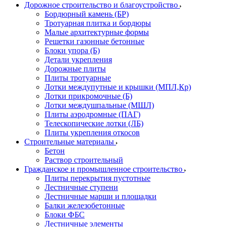
Дорожное строительство и благоустройство
Бордюрный камень (БР)
Тротуарная плитка и бордюры
Малые архитектурные формы
Решетки газонные бетонные
Блоки упора (Б)
Детали укрепления
Дорожные плиты
Плиты тротуарные
Лотки междупутные и крышки (МПЛ,Кр)
Лотки прикромочные (Б)
Лотки междушпальные (МШЛ)
Плиты аэродромные (ПАГ)
Телескопические лотки (ЛБ)
Плиты укрепления откосов
Строительные материалы
Бетон
Раствор строительный
Гражданское и промышленное строительство
Плиты перекрытия пустотные
Лестничные ступени
Лестничные марши и площадки
Балки железобетонные
Блоки ФБС
Лестничные элементы