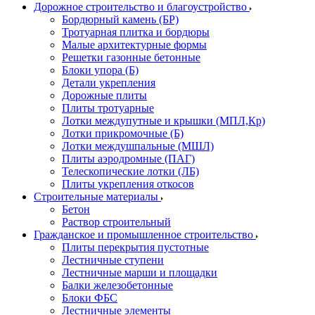
Дорожное строительство и благоустройство
Бордюрный камень (БР)
Тротуарная плитка и бордюры
Малые архитектурные формы
Решетки газонные бетонные
Блоки упора (Б)
Детали укрепления
Дорожные плиты
Плиты тротуарные
Лотки междупутные и крышки (МПЛ,Кр)
Лотки прикромочные (Б)
Лотки междушпальные (МШЛ)
Плиты аэродромные (ПАГ)
Телескопические лотки (ЛБ)
Плиты укрепления откосов
Строительные материалы
Бетон
Раствор строительный
Гражданское и промышленное строительство
Плиты перекрытия пустотные
Лестничные ступени
Лестничные марши и площадки
Балки железобетонные
Блоки ФБС
Лестничные элементы