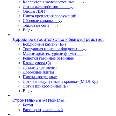
Коллекторы железобетонные
Лотки железобетонные
Опоры ЛЭП
Плита крепления сооружений
Сборные каналы
Тепловые сети
Еще
Дорожное строительство и благоустройство
Бордюрный камень (БР)
Тротуарная плитка и бордюры
Малые архитектурные формы
Решетки газонные бетонные
Блоки упора (Б)
Детали укрепления
Дорожные плиты
Плиты тротуарные
Лотки междупутные и крышки (МПЛ,Кр)
Лотки прикромочные (Б)
Еще
Строительные материалы
Бетон
Раствор строительный