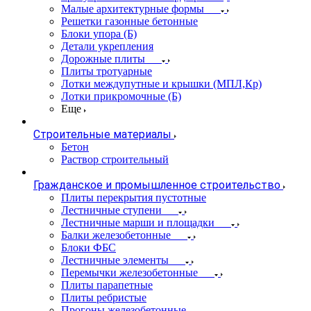
Малые архитектурные формы
Решетки газонные бетонные
Блоки упора (Б)
Детали укрепления
Дорожные плиты
Плиты тротуарные
Лотки междупутные и крышки (МПЛ,Кр)
Лотки прикромочные (Б)
Еще
Строительные материалы
Бетон
Раствор строительный
Гражданское и промышленное строительство
Плиты перекрытия пустотные
Лестничные ступени
Лестничные марши и площадки
Балки железобетонные
Блоки ФБС
Лестничные элементы
Перемычки железобетонные
Плиты парапетные
Плиты ребристые
Прогоны железобетонные