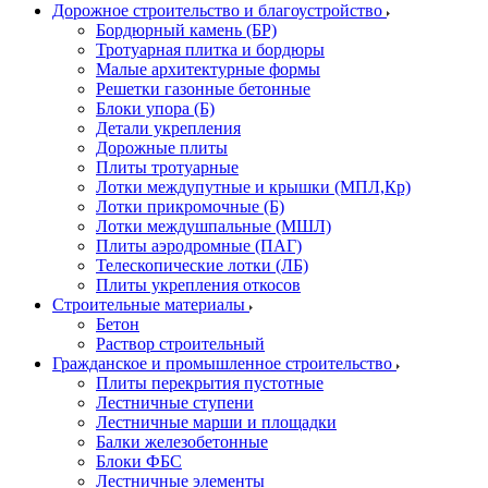
Дорожное строительство и благоустройство
Бордюрный камень (БР)
Тротуарная плитка и бордюры
Малые архитектурные формы
Решетки газонные бетонные
Блоки упора (Б)
Детали укрепления
Дорожные плиты
Плиты тротуарные
Лотки междупутные и крышки (МПЛ,Кр)
Лотки прикромочные (Б)
Лотки междушпальные (МШЛ)
Плиты аэродромные (ПАГ)
Телескопические лотки (ЛБ)
Плиты укрепления откосов
Строительные материалы
Бетон
Раствор строительный
Гражданское и промышленное строительство
Плиты перекрытия пустотные
Лестничные ступени
Лестничные марши и площадки
Балки железобетонные
Блоки ФБС
Лестничные элементы