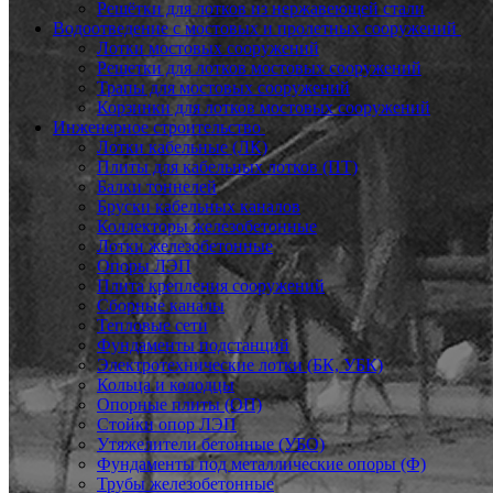
Решётки для лотков из нержавеющей стали
Водоотведение с мостовых и пролетных сооружений
Лотки мостовых сооружений
Решетки для лотков мостовых сооружений
Трапы для мостовых сооружений
Корзинки для лотков мостовых сооружений
Инженерное строительство
Лотки кабельные (ЛК)
Плиты для кабельных лотков (ПТ)
Балки тоннелей
Бруски кабельных каналов
Коллекторы железобетонные
Лотки железобетонные
Опоры ЛЭП
Плита крепления сооружений
Сборные каналы
Тепловые сети
Фундаменты подстанций
Электротехнические лотки (БК, УБК)
Кольца и колодцы
Опорные плиты (ОП)
Стойки опор ЛЭП
Утяжелители бетонные (УБО)
Фундаменты под металлические опоры (Ф)
Трубы железобетонные