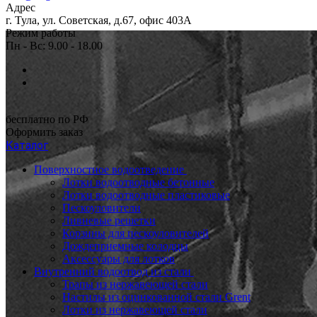
Адрес
г. Тула, ул. Советская, д.67, офис 403А
Режим работы
Пн - Вс: 9.00 - 18.00
бесплатно по РФ
Оформить заказ
Каталог
Поверхностное водоотведение
Лотки водоотводные бетонные
Лотки водоотводные пластиковые
Пескоуловители
Ливневые решетки
Корзины для пескоуловителей
Дождеприемные колодцы
Аксессуары для лотков
Внутренний водоотвод из стали
Трапы из нержавеющей стали
Настилы из оцинкованной стали Grent
Лотки из нержавеющей стали