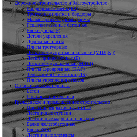
Дорожное строительство и благоустройство
Бордюрный камень (БР)
Тротуарная плитка и бордюры
Малые архитектурные формы
Решетки газонные бетонные
Блоки упора (Б)
Детали укрепления
Дорожные плиты
Плиты тротуарные
Лотки междупутные и крышки (МПЛ,Кр)
Лотки прикромочные (Б)
Лотки междушпальные (МШЛ)
Плиты аэродромные (ПАГ)
Телескопические лотки (ЛБ)
Плиты укрепления откосов
Строительные материалы
Бетон
Раствор строительный
Гражданское и промышленное строительство
Плиты перекрытия пустотные
Лестничные ступени
Лестничные марши и площадки
Балки железобетонные
Блоки ФБС
Лестничные элементы