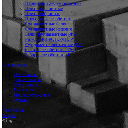
Перемычки железобетонные
Плиты парапетные
Плиты ребристые
Прогоны железобетонные
Фундаментные балки
Фундаментные изделия
Балки фундаментные (ФБ)
Ригели (РВ,РОП,РДП, Р)
Фундаменты ленточные (ФЛ)
Сваи железобетонные (С)
Забор железобетонный
О компании
О компании
Документация
Сертификаты
Реквизиты
Наши достижения
Отзывы
Контакты
Акции
Тула