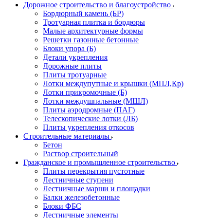
Дорожное строительство и благоустройство
Бордюрный камень (БР)
Тротуарная плитка и бордюры
Малые архитектурные формы
Решетки газонные бетонные
Блоки упора (Б)
Детали укрепления
Дорожные плиты
Плиты тротуарные
Лотки междупутные и крышки (МПЛ,Кр)
Лотки прикромочные (Б)
Лотки междушпальные (МШЛ)
Плиты аэродромные (ПАГ)
Телескопические лотки (ЛБ)
Плиты укрепления откосов
Строительные материалы
Бетон
Раствор строительный
Гражданское и промышленное строительство
Плиты перекрытия пустотные
Лестничные ступени
Лестничные марши и площадки
Балки железобетонные
Блоки ФБС
Лестничные элементы