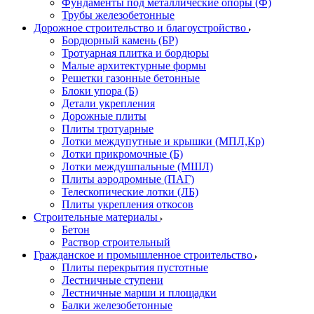
Фундаменты под металлические опоры (Ф)
Трубы железобетонные
Дорожное строительство и благоустройство
Бордюрный камень (БР)
Тротуарная плитка и бордюры
Малые архитектурные формы
Решетки газонные бетонные
Блоки упора (Б)
Детали укрепления
Дорожные плиты
Плиты тротуарные
Лотки междупутные и крышки (МПЛ,Кр)
Лотки прикромочные (Б)
Лотки междушпальные (МШЛ)
Плиты аэродромные (ПАГ)
Телескопические лотки (ЛБ)
Плиты укрепления откосов
Строительные материалы
Бетон
Раствор строительный
Гражданское и промышленное строительство
Плиты перекрытия пустотные
Лестничные ступени
Лестничные марши и площадки
Балки железобетонные