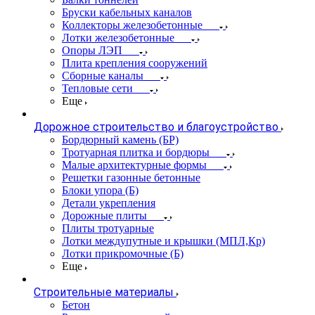
Бруски кабельных каналов
Коллекторы железобетонные
Лотки железобетонные
Опоры ЛЭП
Плита крепления сооружений
Сборные каналы
Тепловые сети
Еще
Дорожное строительство и благоустройство
Бордюрный камень (БР)
Тротуарная плитка и бордюры
Малые архитектурные формы
Решетки газонные бетонные
Блоки упора (Б)
Детали укрепления
Дорожные плиты
Плиты тротуарные
Лотки междупутные и крышки (МПЛ,Кр)
Лотки прикромочные (Б)
Еще
Строительные материалы
Бетон