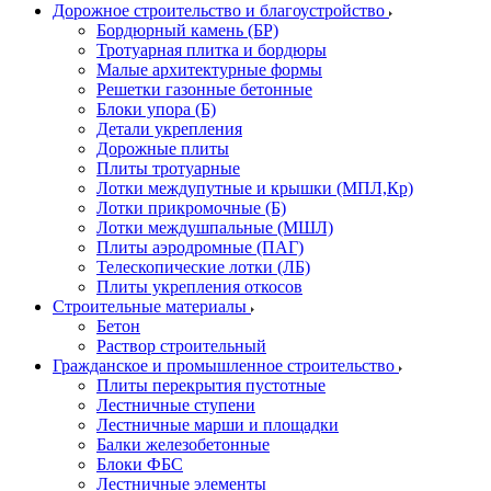
Дорожное строительство и благоустройство
Бордюрный камень (БР)
Тротуарная плитка и бордюры
Малые архитектурные формы
Решетки газонные бетонные
Блоки упора (Б)
Детали укрепления
Дорожные плиты
Плиты тротуарные
Лотки междупутные и крышки (МПЛ,Кр)
Лотки прикромочные (Б)
Лотки междушпальные (МШЛ)
Плиты аэродромные (ПАГ)
Телескопические лотки (ЛБ)
Плиты укрепления откосов
Строительные материалы
Бетон
Раствор строительный
Гражданское и промышленное строительство
Плиты перекрытия пустотные
Лестничные ступени
Лестничные марши и площадки
Балки железобетонные
Блоки ФБС
Лестничные элементы