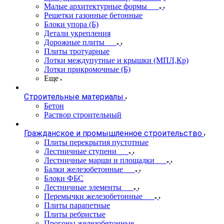
Малые архитектурные формы
Решетки газонные бетонные
Блоки упора (Б)
Детали укрепления
Дорожные плиты
Плиты тротуарные
Лотки междупутные и крышки (МПЛ,Кр)
Лотки прикромочные (Б)
Еще
Строительные материалы
Бетон
Раствор строительный
Гражданское и промышленное строительство
Плиты перекрытия пустотные
Лестничные ступени
Лестничные марши и площадки
Балки железобетонные
Блоки ФБС
Лестничные элементы
Перемычки железобетонные
Плиты парапетные
Плиты ребристые
Прогоны железобетонные