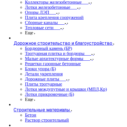
Коллекторы железобетонные
Лотки железобетонные
Опоры ЛЭП
Плита крепления сооружений
Сборные каналы
Тепловые сети
Еще
Дорожное строительство и благоустройство
Бордюрный камень (БР)
Тротуарная плитка и бордюры
Малые архитектурные формы
Решетки газонные бетонные
Блоки упора (Б)
Детали укрепления
Дорожные плиты
Плиты тротуарные
Лотки междупутные и крышки (МПЛ,Кр)
Лотки прикромочные (Б)
Еще
Строительные материалы
Бетон
Раствор строительный