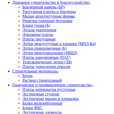
Дорожное строительство и благоустройство
Бордюрный камень (БР)
Тротуарная плитка и бордюры
Малые архитектурные формы
Решетки газонные бетонные
Блоки упора (Б)
Детали укрепления
Дорожные плиты
Плиты тротуарные
Лотки междупутные и крышки (МПЛ,Кр)
Лотки прикромочные (Б)
Лотки междушпальные (МШЛ)
Плиты аэродромные (ПАГ)
Телескопические лотки (ЛБ)
Плиты укрепления откосов
Строительные материалы
Бетон
Раствор строительный
Гражданское и промышленное строительство
Плиты перекрытия пустотные
Лестничные ступени
Лестничные марши и площадки
Балки железобетонные
Блоки ФБС
Лестничные элементы