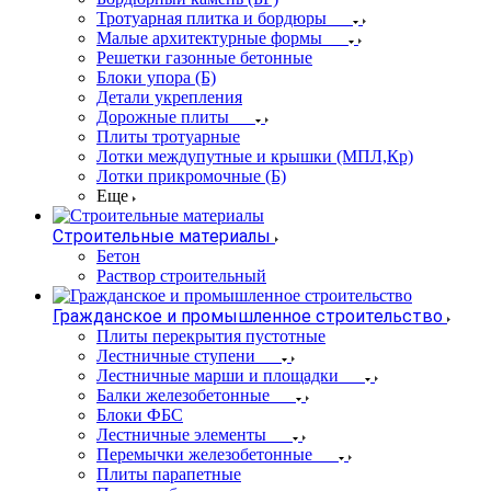
Тротуарная плитка и бордюры
Малые архитектурные формы
Решетки газонные бетонные
Блоки упора (Б)
Детали укрепления
Дорожные плиты
Плиты тротуарные
Лотки междупутные и крышки (МПЛ,Кр)
Лотки прикромочные (Б)
Еще
Строительные материалы
Бетон
Раствор строительный
Гражданское и промышленное строительство
Плиты перекрытия пустотные
Лестничные ступени
Лестничные марши и площадки
Балки железобетонные
Блоки ФБС
Лестничные элементы
Перемычки железобетонные
Плиты парапетные