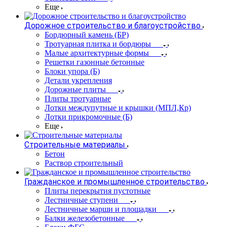
Еще
Дорожное строительство и благоустройство
Бордюрный камень (БР)
Тротуарная плитка и бордюры
Малые архитектурные формы
Решетки газонные бетонные
Блоки упора (Б)
Детали укрепления
Дорожные плиты
Плиты тротуарные
Лотки междупутные и крышки (МПЛ,Кр)
Лотки прикромочные (Б)
Еще
Строительные материалы
Бетон
Раствор строительный
Гражданское и промышленное строительство
Плиты перекрытия пустотные
Лестничные ступени
Лестничные марши и площадки
Балки железобетонные