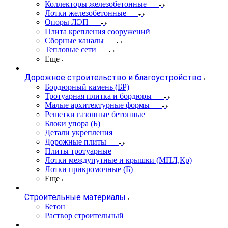
Коллекторы железобетонные
Лотки железобетонные
Опоры ЛЭП
Плита крепления сооружений
Сборные каналы
Тепловые сети
Еще
Дорожное строительство и благоустройство
Бордюрный камень (БР)
Тротуарная плитка и бордюры
Малые архитектурные формы
Решетки газонные бетонные
Блоки упора (Б)
Детали укрепления
Дорожные плиты
Плиты тротуарные
Лотки междупутные и крышки (МПЛ,Кр)
Лотки прикромочные (Б)
Еще
Строительные материалы
Бетон
Раствор строительный