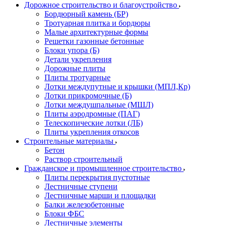
Дорожное строительство и благоустройство
Бордюрный камень (БР)
Тротуарная плитка и бордюры
Малые архитектурные формы
Решетки газонные бетонные
Блоки упора (Б)
Детали укрепления
Дорожные плиты
Плиты тротуарные
Лотки междупутные и крышки (МПЛ,Кр)
Лотки прикромочные (Б)
Лотки междушпальные (МШЛ)
Плиты аэродромные (ПАГ)
Телескопические лотки (ЛБ)
Плиты укрепления откосов
Строительные материалы
Бетон
Раствор строительный
Гражданское и промышленное строительство
Плиты перекрытия пустотные
Лестничные ступени
Лестничные марши и площадки
Балки железобетонные
Блоки ФБС
Лестничные элементы