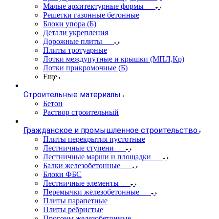
Малые архитектурные формы
Решетки газонные бетонные
Блоки упора (Б)
Детали укрепления
Дорожные плиты
Плиты тротуарные
Лотки междупутные и крышки (МПЛ,Кр)
Лотки прикромочные (Б)
Еще
Строительные материалы
Бетон
Раствор строительный
Гражданское и промышленное строительство
Плиты перекрытия пустотные
Лестничные ступени
Лестничные марши и площадки
Балки железобетонные
Блоки ФБС
Лестничные элементы
Перемычки железобетонные
Плиты парапетные
Плиты ребристые
Прогоны железобетонные