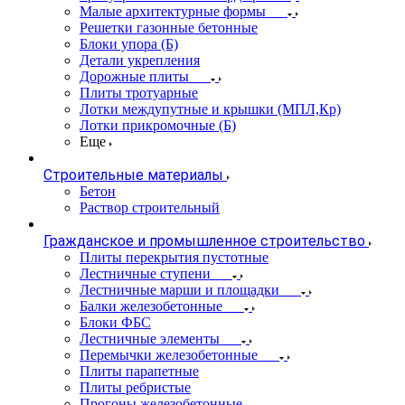
Малые архитектурные формы
Решетки газонные бетонные
Блоки упора (Б)
Детали укрепления
Дорожные плиты
Плиты тротуарные
Лотки междупутные и крышки (МПЛ,Кр)
Лотки прикромочные (Б)
Еще
Строительные материалы
Бетон
Раствор строительный
Гражданское и промышленное строительство
Плиты перекрытия пустотные
Лестничные ступени
Лестничные марши и площадки
Балки железобетонные
Блоки ФБС
Лестничные элементы
Перемычки железобетонные
Плиты парапетные
Плиты ребристые
Прогоны железобетонные