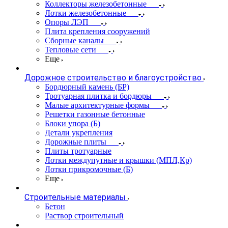
Коллекторы железобетонные
Лотки железобетонные
Опоры ЛЭП
Плита крепления сооружений
Сборные каналы
Тепловые сети
Еще
Дорожное строительство и благоустройство
Бордюрный камень (БР)
Тротуарная плитка и бордюры
Малые архитектурные формы
Решетки газонные бетонные
Блоки упора (Б)
Детали укрепления
Дорожные плиты
Плиты тротуарные
Лотки междупутные и крышки (МПЛ,Кр)
Лотки прикромочные (Б)
Еще
Строительные материалы
Бетон
Раствор строительный