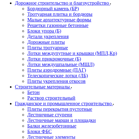
Дорожное строительство и благоустройство
Бордюрный камень (БР)
Тротуарная плитка и бордюры
Малые архитектурные формы
Решетки газонные бетонные
Блоки упора (Б)
Детали укрепления
Дорожные плиты
Плиты тротуарные
Лотки междупутные и крышки (МПЛ,Кр)
Лотки прикромочные (Б)
Лотки междушпальные (МШЛ)
Плиты аэродромные (ПАГ)
Телескопические лотки (ЛБ)
Плиты укрепления откосов
Строительные материалы
Бетон
Раствор строительный
Гражданское и промышленное строительство
Плиты перекрытия пустотные
Лестничные ступени
Лестничные марши и площадки
Балки железобетонные
Блоки ФБС
Лестничные элементы