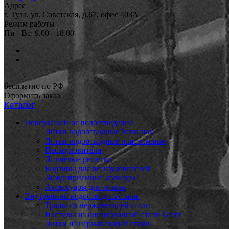
Адрес
г. Тула, ул. Советская, д.67, офис 403А
Режим работы
Пн - Вс: 9.00 - 18.00
бесплатно по РФ
Оформить заказ
Каталог
Поверхностное водоотведение
Лотки водоотводные бетонные
Лотки водоотводные пластиковые
Пескоуловители
Ливневые решетки
Корзины для пескоуловителей
Дождеприемные колодцы
Аксессуары для лотков
Внутренний водоотвод из стали
Трапы из нержавеющей стали
Настилы из оцинкованной стали Grent
Лотки из нержавеющей стали