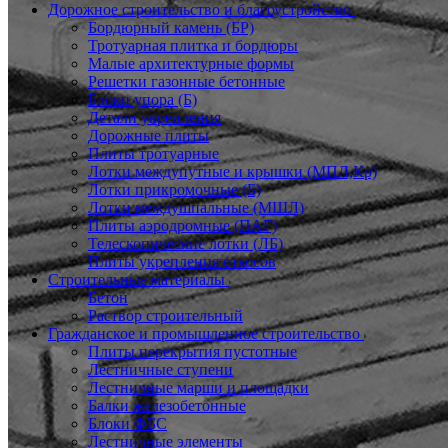
Дорожное строительство и благоустройство
Бордюрный камень (БР)
Тротуарная плитка и бордюры
Малые архитектурные формы
Решетки газонные бетонные
Блоки упора (Б)
Детали укрепления
Дорожные плиты
Плиты тротуарные
Лотки междупутные и крышки (МПЛ,Кр)
Лотки прикромочные (Б)
Лотки междушпальные (МШЛ)
Плиты аэродромные (ПАГ)
Телескопические лотки (ЛБ)
Плиты укрепления откосов
Строительные материалы
Бетон
Раствор строительный
Гражданское и промышленное строительство
Плиты перекрытия пустотные
Лестничные ступени
Лестничные марши и площадки
Балки железобетонные
Блоки ФБС
Лестничные элементы