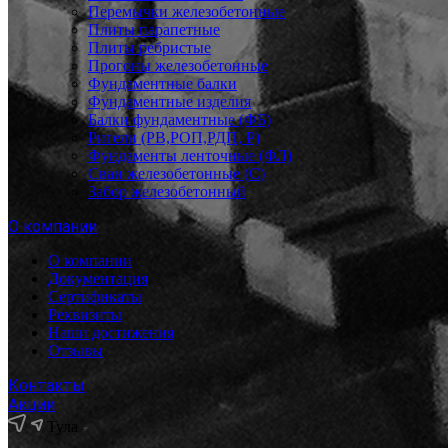
Перемычки железобетонные
Плиты парапетные
Плиты ребристые
Прогоны железобетонные
Фундаментные балки
Фундаментные изделия
Балки фундаментные (ФБ)
Ригели (РВ,РОП,РДП, Р)
Фундаменты ленточные (ФЛ)
Сваи железобетонные (С)
Забор железобетонный
О компании
О компании
Документация
Сертификаты
Реквизиты
Наши достижения
Отзывы
Контакты
Акции
Тула