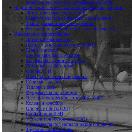
Решётки для лотков из нержавеющей стали
Водоотведение с мостовых и пролетных сооружений
Лотки мостовых сооружений
Решетки для лотков мостовых сооружений
Трапы для мостовых сооружений
Корзинки для лотков мостовых сооружений
Инженерное строительство
Лотки кабельные (ЛК)
Плиты для кабельных лотков (ПТ)
Балки тоннелей
Бруски кабельных каналов
Коллекторы железобетонные
Лотки железобетонные
Опоры ЛЭП
Плита крепления сооружений
Сборные каналы
Тепловые сети
Фундаменты подстанций
Электротехнические лотки (БК, УБК)
Кольца и колодцы
Опорные плиты (ОП)
Стойки опор ЛЭП
Утяжелители бетонные (УБО)
Фундаменты под металлические опоры (Ф)
Трубы железобетонные