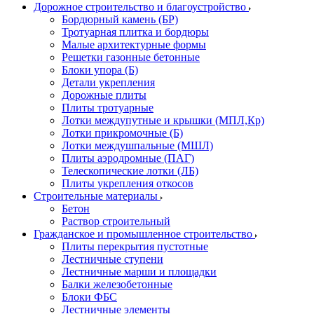
Дорожное строительство и благоустройство
Бордюрный камень (БР)
Тротуарная плитка и бордюры
Малые архитектурные формы
Решетки газонные бетонные
Блоки упора (Б)
Детали укрепления
Дорожные плиты
Плиты тротуарные
Лотки междупутные и крышки (МПЛ,Кр)
Лотки прикромочные (Б)
Лотки междушпальные (МШЛ)
Плиты аэродромные (ПАГ)
Телескопические лотки (ЛБ)
Плиты укрепления откосов
Строительные материалы
Бетон
Раствор строительный
Гражданское и промышленное строительство
Плиты перекрытия пустотные
Лестничные ступени
Лестничные марши и площадки
Балки железобетонные
Блоки ФБС
Лестничные элементы