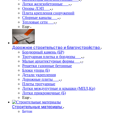
Лотки железобетонные
Опоры ЛЭП
Плита крепления сооружений
Сборные каналы
Тепловые сети
Еще
Дорожное строительство и благоустройство
Бордюрный камень (БР)
Тротуарная плитка и бордюры
Малые архитектурные формы
Решетки газонные бетонные
Блоки упора (Б)
Детали укрепления
Дорожные плиты
Плиты тротуарные
Лотки междупутные и крышки (МПЛ,Кр)
Лотки прикромочные (Б)
Еще
Строительные материалы
Бетон