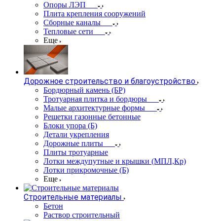
Опоры ЛЭП
Плита крепления сооружений
Сборные каналы
Тепловые сети
Еще
Дорожное строительство и благоустройство
Бордюрный камень (БР)
Тротуарная плитка и бордюры
Малые архитектурные формы
Решетки газонные бетонные
Блоки упора (Б)
Детали укрепления
Дорожные плиты
Плиты тротуарные
Лотки междупутные и крышки (МПЛ,Кр)
Лотки прикромочные (Б)
Еще
Строительные материалы
Бетон
Раствор строительный