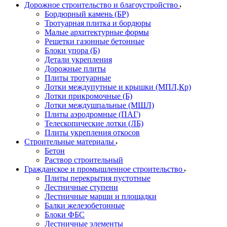
Дорожное строительство и благоустройство
Бордюрный камень (БР)
Тротуарная плитка и бордюры
Малые архитектурные формы
Решетки газонные бетонные
Блоки упора (Б)
Детали укрепления
Дорожные плиты
Плиты тротуарные
Лотки междупутные и крышки (МПЛ,Кр)
Лотки прикромочные (Б)
Лотки междушпальные (МШЛ)
Плиты аэродромные (ПАГ)
Телескопические лотки (ЛБ)
Плиты укрепления откосов
Строительные материалы
Бетон
Раствор строительный
Гражданское и промышленное строительство
Плиты перекрытия пустотные
Лестничные ступени
Лестничные марши и площадки
Балки железобетонные
Блоки ФБС
Лестничные элементы