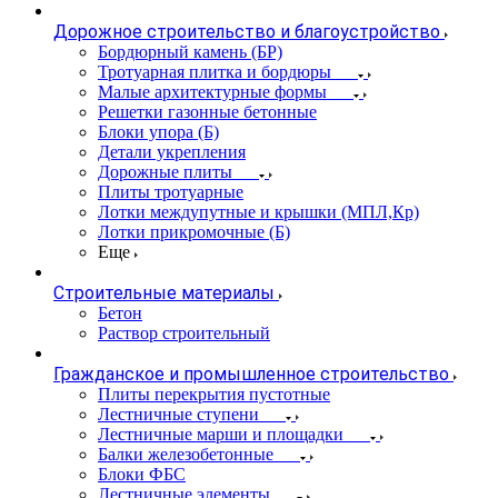
Дорожное строительство и благоустройство
Бордюрный камень (БР)
Тротуарная плитка и бордюры
Малые архитектурные формы
Решетки газонные бетонные
Блоки упора (Б)
Детали укрепления
Дорожные плиты
Плиты тротуарные
Лотки междупутные и крышки (МПЛ,Кр)
Лотки прикромочные (Б)
Еще
Строительные материалы
Бетон
Раствор строительный
Гражданское и промышленное строительство
Плиты перекрытия пустотные
Лестничные ступени
Лестничные марши и площадки
Балки железобетонные
Блоки ФБС
Лестничные элементы