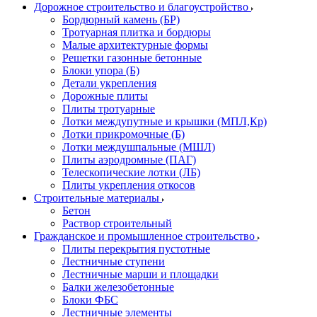
Дорожное строительство и благоустройство
Бордюрный камень (БР)
Тротуарная плитка и бордюры
Малые архитектурные формы
Решетки газонные бетонные
Блоки упора (Б)
Детали укрепления
Дорожные плиты
Плиты тротуарные
Лотки междупутные и крышки (МПЛ,Кр)
Лотки прикромочные (Б)
Лотки междушпальные (МШЛ)
Плиты аэродромные (ПАГ)
Телескопические лотки (ЛБ)
Плиты укрепления откосов
Строительные материалы
Бетон
Раствор строительный
Гражданское и промышленное строительство
Плиты перекрытия пустотные
Лестничные ступени
Лестничные марши и площадки
Балки железобетонные
Блоки ФБС
Лестничные элементы