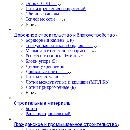
Опоры ЛЭП
Плита крепления сооружений
Сборные каналы
Тепловые сети
Еще
Дорожное строительство и благоустройство
Бордюрный камень (БР)
Тротуарная плитка и бордюры
Малые архитектурные формы
Решетки газонные бетонные
Блоки упора (Б)
Детали укрепления
Дорожные плиты
Плиты тротуарные
Лотки междупутные и крышки (МПЛ,Кр)
Лотки прикромочные (Б)
Еще
Строительные материалы
Бетон
Раствор строительный
Гражданское и промышленное строительство
Плиты перекрытия пустотные