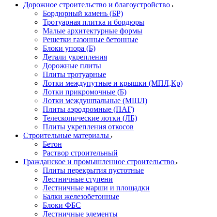
Дорожное строительство и благоустройство
Бордюрный камень (БР)
Тротуарная плитка и бордюры
Малые архитектурные формы
Решетки газонные бетонные
Блоки упора (Б)
Детали укрепления
Дорожные плиты
Плиты тротуарные
Лотки междупутные и крышки (МПЛ,Кр)
Лотки прикромочные (Б)
Лотки междушпальные (МШЛ)
Плиты аэродромные (ПАГ)
Телескопические лотки (ЛБ)
Плиты укрепления откосов
Строительные материалы
Бетон
Раствор строительный
Гражданское и промышленное строительство
Плиты перекрытия пустотные
Лестничные ступени
Лестничные марши и площадки
Балки железобетонные
Блоки ФБС
Лестничные элементы