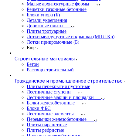
Малые архитектурные формы
Решетки газонные бетонные
Блоки упора (Б)
Детали укрепления
Дорожные плиты
Плиты тротуарные
Лотки междупутные и крышки (МПЛ,Кр)
Лотки прикромочные (Б)
Еще
Строительные материалы
Бетон
Раствор строительный
Гражданское и промышленное строительство
Плиты перекрытия пустотные
Лестничные ступени
Лестничные марши и площадки
Балки железобетонные
Блоки ФБС
Лестничные элементы
Перемычки железобетонные
Плиты парапетные
Плиты ребристые
Прогоны железобетонные