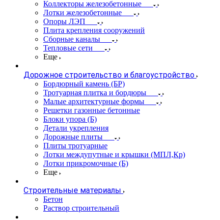
Коллекторы железобетонные
Лотки железобетонные
Опоры ЛЭП
Плита крепления сооружений
Сборные каналы
Тепловые сети
Еще
Дорожное строительство и благоустройство
Бордюрный камень (БР)
Тротуарная плитка и бордюры
Малые архитектурные формы
Решетки газонные бетонные
Блоки упора (Б)
Детали укрепления
Дорожные плиты
Плиты тротуарные
Лотки междупутные и крышки (МПЛ,Кр)
Лотки прикромочные (Б)
Еще
Строительные материалы
Бетон
Раствор строительный