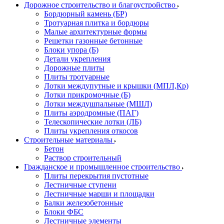
Дорожное строительство и благоустройство
Бордюрный камень (БР)
Тротуарная плитка и бордюры
Малые архитектурные формы
Решетки газонные бетонные
Блоки упора (Б)
Детали укрепления
Дорожные плиты
Плиты тротуарные
Лотки междупутные и крышки (МПЛ,Кр)
Лотки прикромочные (Б)
Лотки междушпальные (МШЛ)
Плиты аэродромные (ПАГ)
Телескопические лотки (ЛБ)
Плиты укрепления откосов
Строительные материалы
Бетон
Раствор строительный
Гражданское и промышленное строительство
Плиты перекрытия пустотные
Лестничные ступени
Лестничные марши и площадки
Балки железобетонные
Блоки ФБС
Лестничные элементы