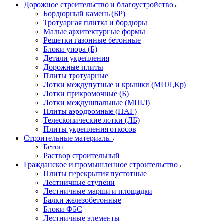
Дорожное строительство и благоустройство
Бордюрный камень (БР)
Тротуарная плитка и бордюры
Малые архитектурные формы
Решетки газонные бетонные
Блоки упора (Б)
Детали укрепления
Дорожные плиты
Плиты тротуарные
Лотки междупутные и крышки (МПЛ,Кр)
Лотки прикромочные (Б)
Лотки междушпальные (МШЛ)
Плиты аэродромные (ПАГ)
Телескопические лотки (ЛБ)
Плиты укрепления откосов
Строительные материалы
Бетон
Раствор строительный
Гражданское и промышленное строительство
Плиты перекрытия пустотные
Лестничные ступени
Лестничные марши и площадки
Балки железобетонные
Блоки ФБС
Лестничные элементы