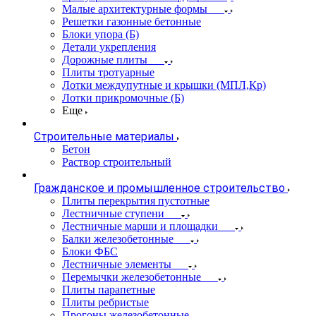
Малые архитектурные формы
Решетки газонные бетонные
Блоки упора (Б)
Детали укрепления
Дорожные плиты
Плиты тротуарные
Лотки междупутные и крышки (МПЛ,Кр)
Лотки прикромочные (Б)
Еще
Строительные материалы
Бетон
Раствор строительный
Гражданское и промышленное строительство
Плиты перекрытия пустотные
Лестничные ступени
Лестничные марши и площадки
Балки железобетонные
Блоки ФБС
Лестничные элементы
Перемычки железобетонные
Плиты парапетные
Плиты ребристые
Прогоны железобетонные