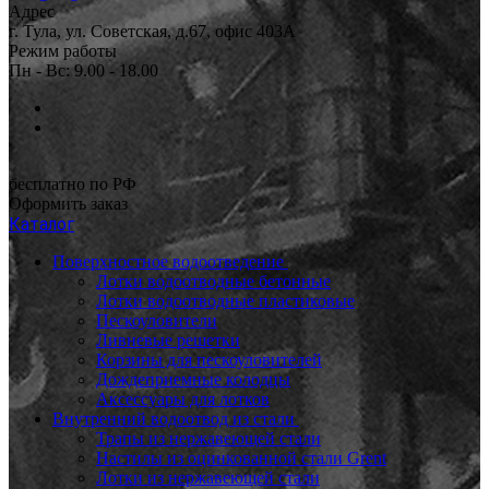
Адрес
г. Тула, ул. Советская, д.67, офис 403А
Режим работы
Пн - Вс: 9.00 - 18.00
бесплатно по РФ
Оформить заказ
Каталог
Поверхностное водоотведение
Лотки водоотводные бетонные
Лотки водоотводные пластиковые
Пескоуловители
Ливневые решетки
Корзины для пескоуловителей
Дождеприемные колодцы
Аксессуары для лотков
Внутренний водоотвод из стали
Трапы из нержавеющей стали
Настилы из оцинкованной стали Grent
Лотки из нержавеющей стали