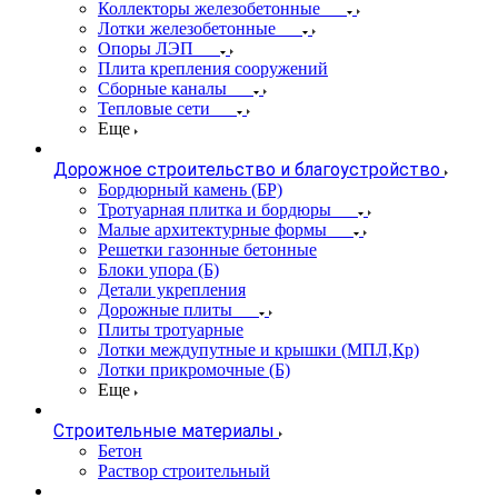
Коллекторы железобетонные
Лотки железобетонные
Опоры ЛЭП
Плита крепления сооружений
Сборные каналы
Тепловые сети
Еще
Дорожное строительство и благоустройство
Бордюрный камень (БР)
Тротуарная плитка и бордюры
Малые архитектурные формы
Решетки газонные бетонные
Блоки упора (Б)
Детали укрепления
Дорожные плиты
Плиты тротуарные
Лотки междупутные и крышки (МПЛ,Кр)
Лотки прикромочные (Б)
Еще
Строительные материалы
Бетон
Раствор строительный