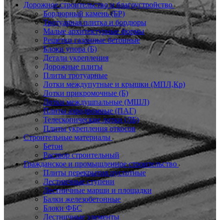
Дорожное строительство и благоустройство
Бордюрный камень (БР)
Тротуарная плитка и бордюры
Малые архитектурные формы
Решетки газонные бетонные
Блоки упора (Б)
Детали укрепления
Дорожные плиты
Плиты тротуарные
Лотки междупутные и крышки (МПЛ,Кр)
Лотки прикромочные (Б)
Лотки междушпальные (МШЛ)
Плиты аэродромные (ПАГ)
Телескопические лотки (ЛБ)
Плиты укрепления откосов
Строительные материалы
Бетон
Раствор строительный
Гражданское и промышленное строительство
Плиты перекрытия пустотные
Лестничные ступени
Лестничные марши и площадки
Балки железобетонные
Блоки ФБС
Лестничные элементы