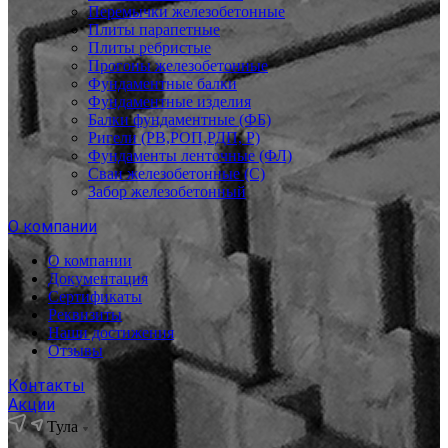
Перемычки железобетонные
Плиты парапетные
Плиты ребристые
Прогоны железобетонные
Фундаментные балки
Фундаментные изделия
Балки фундаментные (ФБ)
Ригели (РВ,РОП,РДП, Р)
Фундаменты ленточные (ФЛ)
Сваи железобетонные (С)
Забор железобетонный
О компании
О компании
Документация
Сертификаты
Реквизиты
Наши достижения
Отзывы
Контакты
Акции
Тула