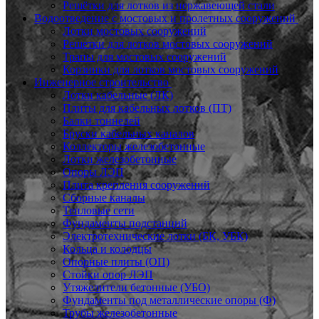
Решётки для лотков из нержавеющей стали
Водоотведение с мостовых и пролетных сооружений
Лотки мостовых сооружений
Решетки для лотков мостовых сооружений
Трапы для мостовых сооружений
Корзинки для лотков мостовых сооружений
Инженерное строительство
Лотки кабельные (ЛК)
Плиты для кабельных лотков (ПТ)
Балки тоннелей
Бруски кабельных каналов
Коллекторы железобетонные
Лотки железобетонные
Опоры ЛЭП
Плита крепления сооружений
Сборные каналы
Тепловые сети
Фундаменты подстанций
Электротехнические лотки (БК, УБК)
Кольца и колодцы
Опорные плиты (ОП)
Стойки опор ЛЭП
Утяжелители бетонные (УБО)
Фундаменты под металлические опоры (Ф)
Трубы железобетонные