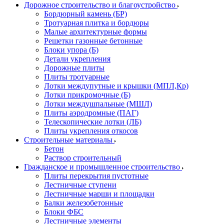
Дорожное строительство и благоустройство
Бордюрный камень (БР)
Тротуарная плитка и бордюры
Малые архитектурные формы
Решетки газонные бетонные
Блоки упора (Б)
Детали укрепления
Дорожные плиты
Плиты тротуарные
Лотки междупутные и крышки (МПЛ,Кр)
Лотки прикромочные (Б)
Лотки междушпальные (МШЛ)
Плиты аэродромные (ПАГ)
Телескопические лотки (ЛБ)
Плиты укрепления откосов
Строительные материалы
Бетон
Раствор строительный
Гражданское и промышленное строительство
Плиты перекрытия пустотные
Лестничные ступени
Лестничные марши и площадки
Балки железобетонные
Блоки ФБС
Лестничные элементы