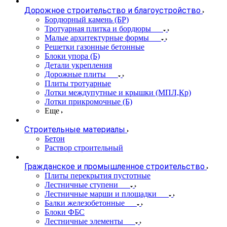
Дорожное строительство и благоустройство
Бордюрный камень (БР)
Тротуарная плитка и бордюры
Малые архитектурные формы
Решетки газонные бетонные
Блоки упора (Б)
Детали укрепления
Дорожные плиты
Плиты тротуарные
Лотки междупутные и крышки (МПЛ,Кр)
Лотки прикромочные (Б)
Еще
Строительные материалы
Бетон
Раствор строительный
Гражданское и промышленное строительство
Плиты перекрытия пустотные
Лестничные ступени
Лестничные марши и площадки
Балки железобетонные
Блоки ФБС
Лестничные элементы