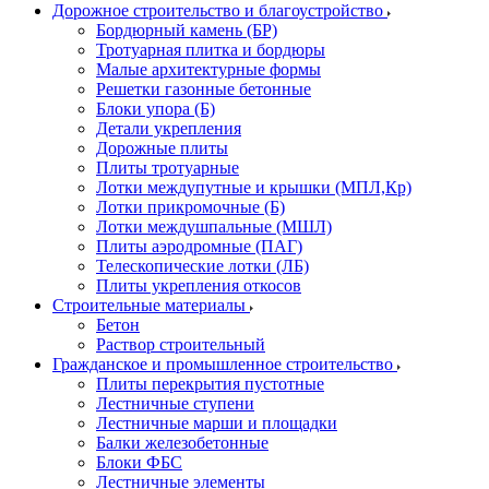
Дорожное строительство и благоустройство
Бордюрный камень (БР)
Тротуарная плитка и бордюры
Малые архитектурные формы
Решетки газонные бетонные
Блоки упора (Б)
Детали укрепления
Дорожные плиты
Плиты тротуарные
Лотки междупутные и крышки (МПЛ,Кр)
Лотки прикромочные (Б)
Лотки междушпальные (МШЛ)
Плиты аэродромные (ПАГ)
Телескопические лотки (ЛБ)
Плиты укрепления откосов
Строительные материалы
Бетон
Раствор строительный
Гражданское и промышленное строительство
Плиты перекрытия пустотные
Лестничные ступени
Лестничные марши и площадки
Балки железобетонные
Блоки ФБС
Лестничные элементы