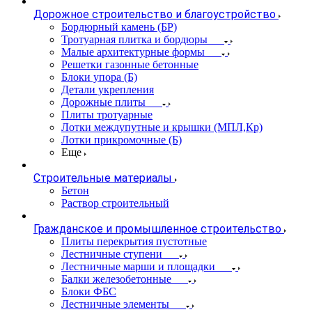
Дорожное строительство и благоустройство
Бордюрный камень (БР)
Тротуарная плитка и бордюры
Малые архитектурные формы
Решетки газонные бетонные
Блоки упора (Б)
Детали укрепления
Дорожные плиты
Плиты тротуарные
Лотки междупутные и крышки (МПЛ,Кр)
Лотки прикромочные (Б)
Еще
Строительные материалы
Бетон
Раствор строительный
Гражданское и промышленное строительство
Плиты перекрытия пустотные
Лестничные ступени
Лестничные марши и площадки
Балки железобетонные
Блоки ФБС
Лестничные элементы