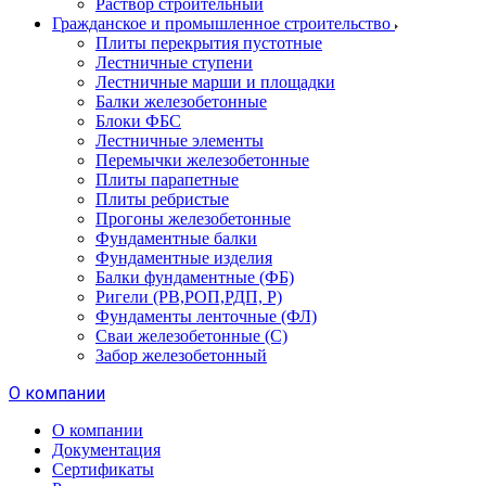
Раствор строительный
Гражданское и промышленное строительство
Плиты перекрытия пустотные
Лестничные ступени
Лестничные марши и площадки
Балки железобетонные
Блоки ФБС
Лестничные элементы
Перемычки железобетонные
Плиты парапетные
Плиты ребристые
Прогоны железобетонные
Фундаментные балки
Фундаментные изделия
Балки фундаментные (ФБ)
Ригели (РВ,РОП,РДП, Р)
Фундаменты ленточные (ФЛ)
Сваи железобетонные (С)
Забор железобетонный
О компании
О компании
Документация
Сертификаты