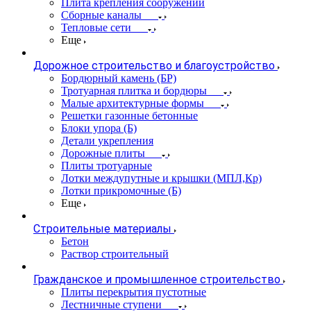
Плита крепления сооружений
Сборные каналы
Тепловые сети
Еще
Дорожное строительство и благоустройство
Бордюрный камень (БР)
Тротуарная плитка и бордюры
Малые архитектурные формы
Решетки газонные бетонные
Блоки упора (Б)
Детали укрепления
Дорожные плиты
Плиты тротуарные
Лотки междупутные и крышки (МПЛ,Кр)
Лотки прикромочные (Б)
Еще
Строительные материалы
Бетон
Раствор строительный
Гражданское и промышленное строительство
Плиты перекрытия пустотные
Лестничные ступени