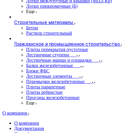
Лотки междупутные и крышки (МПЛ,Кр)
Лотки прикромочные (Б)
Еще
Строительные материалы
Бетон
Раствор строительный
Гражданское и промышленное строительство
Плиты перекрытия пустотные
Лестничные ступени
Лестничные марши и площадки
Балки железобетонные
Блоки ФБС
Лестничные элементы
Перемычки железобетонные
Плиты парапетные
Плиты ребристые
Прогоны железобетонные
Еще
О компании
О компании
Документация