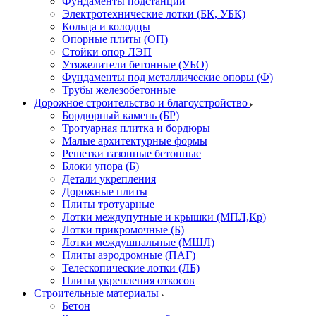
Фундаменты подстанций
Электротехнические лотки (БК, УБК)
Кольца и колодцы
Опорные плиты (ОП)
Стойки опор ЛЭП
Утяжелители бетонные (УБО)
Фундаменты под металлические опоры (Ф)
Трубы железобетонные
Дорожное строительство и благоустройство
Бордюрный камень (БР)
Тротуарная плитка и бордюры
Малые архитектурные формы
Решетки газонные бетонные
Блоки упора (Б)
Детали укрепления
Дорожные плиты
Плиты тротуарные
Лотки междупутные и крышки (МПЛ,Кр)
Лотки прикромочные (Б)
Лотки междушпальные (МШЛ)
Плиты аэродромные (ПАГ)
Телескопические лотки (ЛБ)
Плиты укрепления откосов
Строительные материалы
Бетон