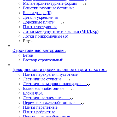
Малые архитектурные формы
Решетки газонные бетонные
Блоки упора (Б)
Детали укрепления
Дорожные плиты
Плиты тротуарные
Лотки междупутные и крышки (МПЛ,Кр)
Лотки прикромочные (Б)
Еще
Строительные материалы
Бетон
Раствор строительный
Гражданское и промышленное строительство
Плиты перекрытия пустотные
Лестничные ступени
Лестничные марши и площадки
Балки железобетонные
Блоки ФБС
Лестничные элементы
Перемычки железобетонные
Плиты парапетные
Плиты ребристые
Прогоны железобетонные