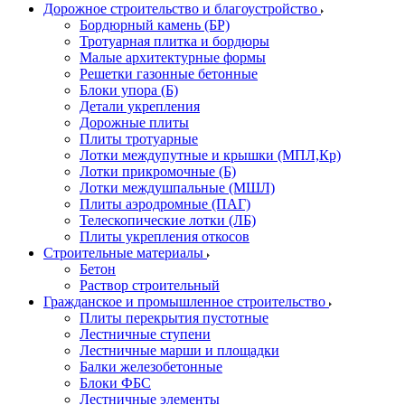
Дорожное строительство и благоустройство
Бордюрный камень (БР)
Тротуарная плитка и бордюры
Малые архитектурные формы
Решетки газонные бетонные
Блоки упора (Б)
Детали укрепления
Дорожные плиты
Плиты тротуарные
Лотки междупутные и крышки (МПЛ,Кр)
Лотки прикромочные (Б)
Лотки междушпальные (МШЛ)
Плиты аэродромные (ПАГ)
Телескопические лотки (ЛБ)
Плиты укрепления откосов
Строительные материалы
Бетон
Раствор строительный
Гражданское и промышленное строительство
Плиты перекрытия пустотные
Лестничные ступени
Лестничные марши и площадки
Балки железобетонные
Блоки ФБС
Лестничные элементы