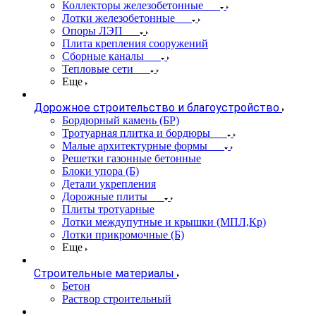
Коллекторы железобетонные
Лотки железобетонные
Опоры ЛЭП
Плита крепления сооружений
Сборные каналы
Тепловые сети
Еще
Дорожное строительство и благоустройство
Бордюрный камень (БР)
Тротуарная плитка и бордюры
Малые архитектурные формы
Решетки газонные бетонные
Блоки упора (Б)
Детали укрепления
Дорожные плиты
Плиты тротуарные
Лотки междупутные и крышки (МПЛ,Кр)
Лотки прикромочные (Б)
Еще
Строительные материалы
Бетон
Раствор строительный